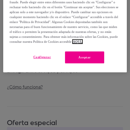
-
54
%
fraude. Puede elegir entre estos diferentes usos haciendo clic en "Configurar" o
rechazar todo haciendo clic en el botón "Continuar sin aceptar". Sus elecciones se
Vendido por
Shoes and Blues
aplican solo a este navegador y/o dispositivo. Puede cambiar sus opciones en
cualquier momento haciendo clic en el enlace “Configurar” accesible a través del
enlace "Política de Privacidad". Algunas Cookies depositadas también son
necesarias para el buen funcionamiento de nuestro servicio, como las que miden
el tráfico o permiten la presentación adaptada de nuestras ofertas, y no están
sujetas a consentimiento. Para obtener más información sobre las Cookies, puede
Entrega
consultar nuestra Política de Cookies accesible
AQUÍ.
Envío gratis
Configurar
Aceptar
Entrega: Entre el
11/08
y el
14/08
¿Cómo funciona?
Oferta especial