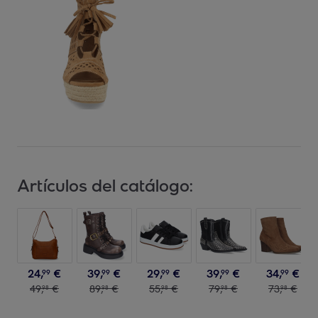
Artículos del catálogo:
24
,
€
39
,
€
29
,
€
39
,
€
34
,
€
99
99
99
99
99
49
,
€
89
,
€
55
,
€
79
,
€
73
,
€
98
98
98
98
98