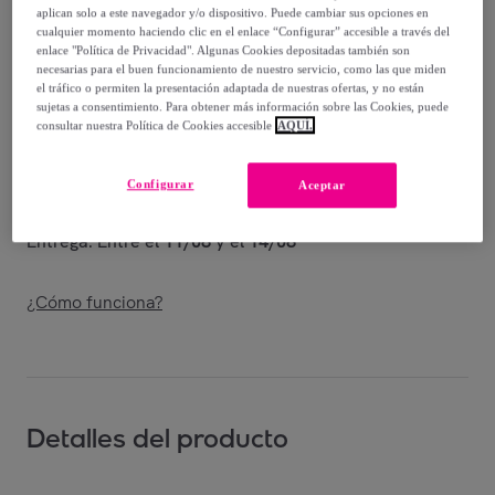
aplican solo a este navegador y/o dispositivo. Puede cambiar sus opciones en
Vendido por
Shoes and Blues
cualquier momento haciendo clic en el enlace “Configurar” accesible a través del
enlace "Política de Privacidad". Algunas Cookies depositadas también son
necesarias para el buen funcionamiento de nuestro servicio, como las que miden
el tráfico o permiten la presentación adaptada de nuestras ofertas, y no están
sujetas a consentimiento. Para obtener más información sobre las Cookies, puede
consultar nuestra Política de Cookies accesible
AQUÍ.
Entrega
Envío gratis
Configurar
Aceptar
Entrega: Entre el
11/08
y el
14/08
¿Cómo funciona?
Detalles del producto