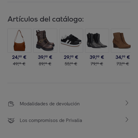
Artículos del catálogo:
24
,
€
39
,
€
29
,
€
39
,
€
34
,
€
99
99
99
99
99
49
,
€
89
,
€
55
,
€
79
,
€
73
,
€
98
98
98
98
98
Modalidades de devolución
Los compromisos de Privalia