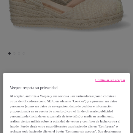
Buonarotti
Continuar sin aceptar
Veepee respeta su privacidad
Sandalia de Cuña con Yute y Hebilla
Al aceptar, autoriza a Veepee y sus socios a usar rastreadores (como cookies u
otros identificadores como SDK, en adelante "Cookies") y a procesar sus datos
24
,
€
99
personales (como sus datos de navegación, datos de pedidos e información
proporcionada en su cuenta de miembro) con el fin de ofrecerle publicidad
personalizada (incluida en su pantalla de televisión) y medir su rendimiento,
57
,
€
90
realizar ciertos análisis sobre la actividad de ventas y con fines de lucha contra el
-
56
%
fraude. Puede elegir entre estos diferentes usos haciendo clic en "Configurar" o
rechazar todo haciendo clic en el botón "Continuar sin aceptar". Sus elecciones se