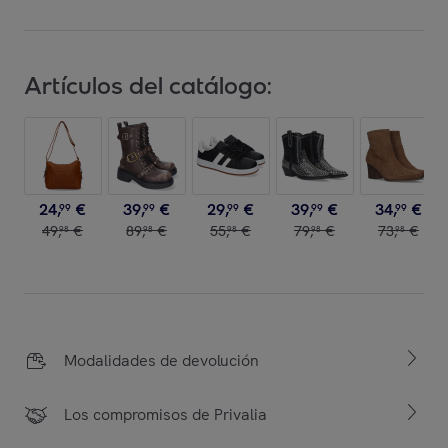
Artículos del catálogo:
24
,
€
39
,
€
29
,
€
39
,
€
34
,
€
99
99
99
99
99
49
,
€
89
,
€
55
,
€
79
,
€
73
,
€
98
98
98
98
98
Modalidades de devolución
Los compromisos de Privalia