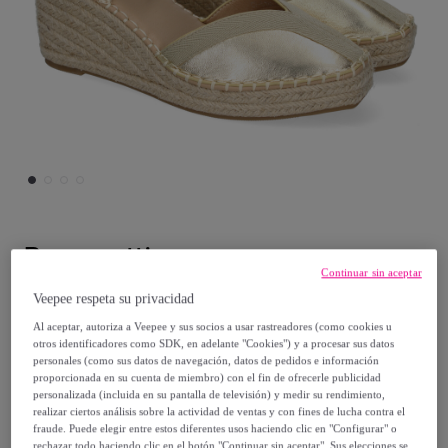
Buonarotti
Continuar sin aceptar
Sandalia de Mujer, Estilo Valenciana de
Veepee respeta su privacidad
Yute, Diseño Moderno, Detalles en la Pala
Al aceptar, autoriza a Veepee y sus socios a usar rastreadores (como cookies u
otros identificadores como SDK, en adelante "Cookies") y a procesar sus datos
personales (como sus datos de navegación, datos de pedidos e información
29
,
€
99
proporcionada en su cuenta de miembro) con el fin de ofrecerle publicidad
personalizada (incluida en su pantalla de televisión) y medir su rendimiento,
realizar ciertos análisis sobre la actividad de ventas y con fines de lucha contra el
59
,
€
98
fraude. Puede elegir entre estos diferentes usos haciendo clic en "Configurar" o
rechazar todo haciendo clic en el botón "Continuar sin aceptar". Sus elecciones se