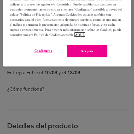
-
50
%
aplican solo a este navegador y/o dispositivo. Puede cambiar sus opciones en
cualquier momento haciendo clic en el enlace “Configurar” accesible a través del
Vendido por
Shoes and Blues
enlace "Política de Privacidad". Algunas Cookies depositadas también son
necesarias para el buen funcionamiento de nuestro servicio, como las que miden
el tráfico o permiten la presentación adaptada de nuestras ofertas, y no están
sujetas a consentimiento. Para obtener más información sobre las Cookies, puede
consultar nuestra Política de Cookies accesible
AQUÍ.
Entrega
Configurar
Aceptar
Envío gratis
Entrega: Entre el
10/08
y el
13/08
¿Cómo funciona?
Detalles del producto