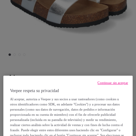
Ainy
Continuar sin aceptar
Sandalia de Mujer Planos Material Bio, Pala
Veepee respeta su privacidad
Fina, Comodas y Elegantes
Al aceptar, autoriza a Veepee y sus socios a usar rastreadores (como cookies u
otros identificadores como SDK, en adelante "Cookies") y a procesar sus datos
personales (como sus datos de navegación, datos de pedidos e información
24
,
€
99
proporcionada en su cuenta de miembro) con el fin de ofrecerle publicidad
personalizada (incluida en su pantalla de televisión) y medir su rendimiento,
realizar ciertos análisis sobre la actividad de ventas y con fines de lucha contra el
49
,
€
98
fraude. Puede elegir entre estos diferentes usos haciendo clic en "Configurar" o
rechazar todo haciendo clic en el botón "Continuar sin aceptar". Sus elecciones se