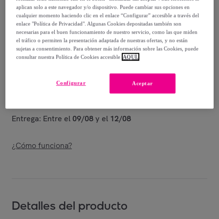
-
50
%
aplican solo a este navegador y/o dispositivo. Puede cambiar sus opciones en
cualquier momento haciendo clic en el enlace “Configurar” accesible a través del
Vendido por
Shoes and Blues
enlace "Política de Privacidad". Algunas Cookies depositadas también son
necesarias para el buen funcionamiento de nuestro servicio, como las que miden
el tráfico o permiten la presentación adaptada de nuestras ofertas, y no están
sujetas a consentimiento. Para obtener más información sobre las Cookies, puede
consultar nuestra Política de Cookies accesible
AQUÍ.
Entrega
Configurar
Aceptar
Envío gratis
Entrega: Entre el
09/08
y el
12/08
¿Cómo funciona?
Detalles del producto