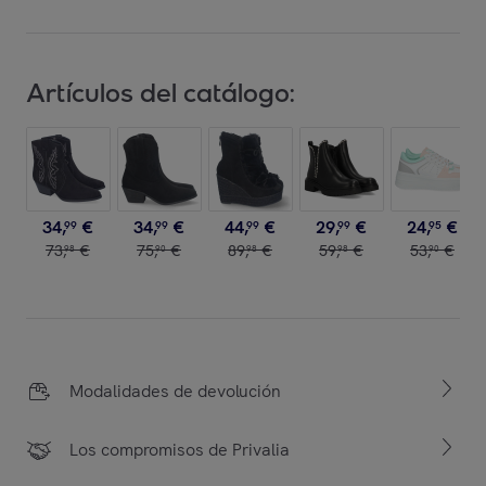
Artículos del catálogo:
34
,
€
34
,
€
44
,
€
29
,
€
24
,
€
99
99
99
99
95
73
,
€
75
,
€
89
,
€
59
,
€
53
,
€
98
90
98
98
90
Modalidades de devolución
Los compromisos de Privalia