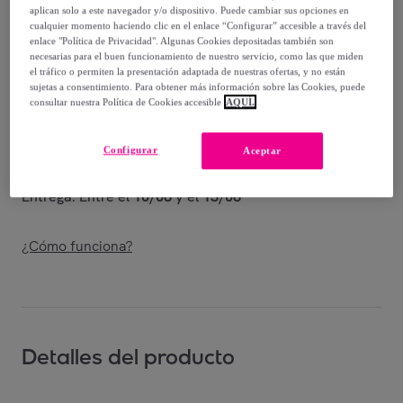
aplican solo a este navegador y/o dispositivo. Puede cambiar sus opciones en
Vendido por
Shoes and Blues
cualquier momento haciendo clic en el enlace “Configurar” accesible a través del
enlace "Política de Privacidad". Algunas Cookies depositadas también son
necesarias para el buen funcionamiento de nuestro servicio, como las que miden
el tráfico o permiten la presentación adaptada de nuestras ofertas, y no están
sujetas a consentimiento. Para obtener más información sobre las Cookies, puede
consultar nuestra Política de Cookies accesible
AQUÍ.
Entrega
Envío gratis
Configurar
Aceptar
Entrega: Entre el
10/08
y el
13/08
¿Cómo funciona?
Detalles del producto