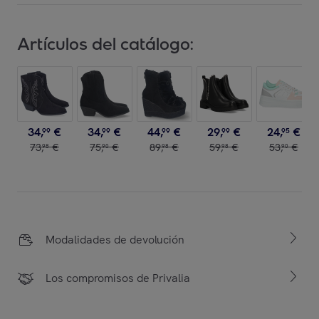
Artículos del catálogo:
34
,
€
34
,
€
44
,
€
29
,
€
24
,
€
99
99
99
99
95
73
,
€
75
,
€
89
,
€
59
,
€
53
,
€
98
90
98
98
90
Modalidades de devolución
Los compromisos de Privalia