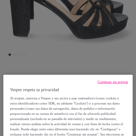
Festissimo
Continuar sin aceptar
Veepee respeta su privacidad
Sandalia de Tacon Brillante y Hebilla
Al aceptar, autoriza a Veepee y sus socios a usar rastreadores (como cookies u
otros identificadores como SDK, en adelante "Cookies") y a procesar sus datos
29
,
€
99
personales (como sus datos de navegación, datos de pedidos e información
proporcionada en su cuenta de miembro) con el fin de ofrecerle publicidad
personalizada (incluida en su pantalla de televisión) y medir su rendimiento,
65
,
€
90
realizar ciertos análisis sobre la actividad de ventas y con fines de lucha contra el
-
54
%
fraude. Puede elegir entre estos diferentes usos haciendo clic en "Configurar" o
rechazar todo haciendo clic en el botón "Continuar sin aceptar". Sus elecciones se