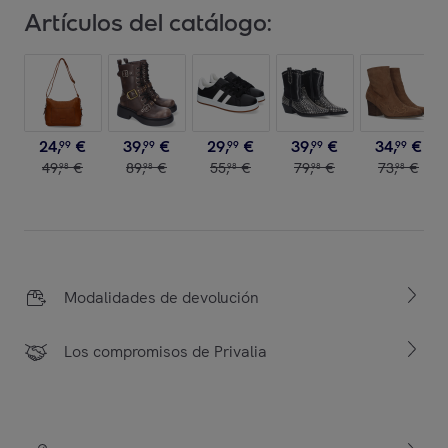
Artículos del catálogo:
24
,
€
39
,
€
29
,
€
39
,
€
34
,
€
99
99
99
99
99
49
,
€
89
,
€
55
,
€
79
,
€
73
,
€
98
98
98
98
98
Modalidades de devolución
Los compromisos de Privalia