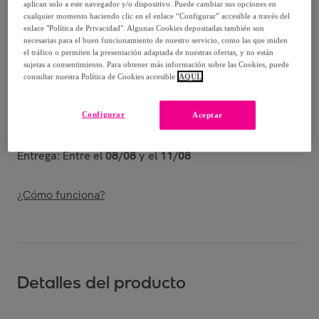
aplican solo a este navegador y/o dispositivo. Puede cambiar sus opciones en
Vendido por
Shoes and Blues
cualquier momento haciendo clic en el enlace “Configurar” accesible a través del
enlace "Política de Privacidad". Algunas Cookies depositadas también son
necesarias para el buen funcionamiento de nuestro servicio, como las que miden
el tráfico o permiten la presentación adaptada de nuestras ofertas, y no están
sujetas a consentimiento. Para obtener más información sobre las Cookies, puede
consultar nuestra Política de Cookies accesible
AQUÍ.
Entrega
Configurar
Aceptar
Envío gratis
Entrega: Entre el
08/08
y el
11/08
¿Cómo funciona?
Detalles del producto