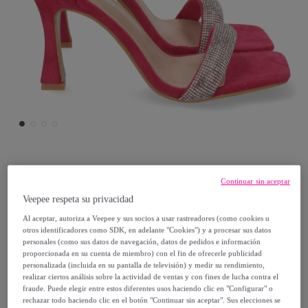
Prisska
Continuar sin aceptar
Veepee respeta su privacidad
Sandalia de Tacón con Cierre de Hebilla
Al aceptar, autoriza a Veepee y sus socios a usar rastreadores (como cookies u
otros identificadores como SDK, en adelante "Cookies") y a procesar sus datos
29
,
€
99
personales (como sus datos de navegación, datos de pedidos e información
proporcionada en su cuenta de miembro) con el fin de ofrecerle publicidad
personalizada (incluida en su pantalla de televisión) y medir su rendimiento,
65
,
€
90
realizar ciertos análisis sobre la actividad de ventas y con fines de lucha contra el
fraude. Puede elegir entre estos diferentes usos haciendo clic en "Configurar" o
-
54
%
rechazar todo haciendo clic en el botón "Continuar sin aceptar". Sus elecciones se