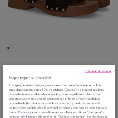
Prisska
Continuar sin aceptar
Veepee respeta su privacidad
Sandalia pala plataforma de madera con
Al aceptar, autoriza a Veepee y sus socios a usar rastreadores (como cookies u
hebilla elegante
otros identificadores como SDK, en adelante "Cookies") y a procesar sus datos
personales (como sus datos de navegación, datos de pedidos e información
24
,
€
proporcionada en su cuenta de miembro) con el fin de ofrecerle publicidad
99
personalizada (incluida en su pantalla de televisión) y medir su rendimiento,
realizar ciertos análisis sobre la actividad de ventas y con fines de lucha contra el
fraude. Puede elegir entre estos diferentes usos haciendo clic en "Configurar" o
49
,
€
98
rechazar todo haciendo clic en el botón "Continuar sin aceptar". Sus elecciones se