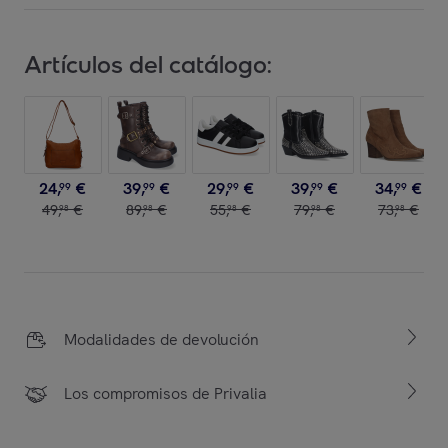
Artículos del catálogo:
24
,
€
39
,
€
29
,
€
39
,
€
34
,
€
99
99
99
99
99
49
,
€
89
,
€
55
,
€
79
,
€
73
,
€
98
98
98
98
98
Modalidades de devolución
Los compromisos de Privalia