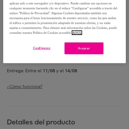
-
50
%
aplican solo a este navegador y/o dispositivo. Puede cambiar sus opciones en
cualquier momento haciendo clic en el enlace “Configurar” accesible a través del
Vendido por
Shoes and Blues
enlace "Política de Privacidad". Algunas Cookies depositadas también son
necesarias para el buen funcionamiento de nuestro servicio, como las que miden
el tráfico o permiten la presentación adaptada de nuestras ofertas, y no están
sujetas a consentimiento. Para obtener más información sobre las Cookies, puede
consultar nuestra Política de Cookies accesible
AQUÍ.
Entrega
Configurar
Aceptar
Envío gratis
Entrega: Entre el
11/08
y el
14/08
¿Cómo funciona?
Detalles del producto