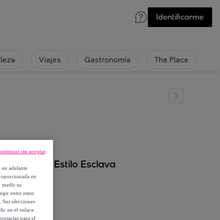
Identificarme
lleza
Viajes
Gastronomía
The Place
ontinuar sin aceptar
, Comodas, Estilo Esclava
, en adelante
proporcionada en
y medir su
egir entre estos
. Sus elecciones
ic en el enlace
cesarias para el