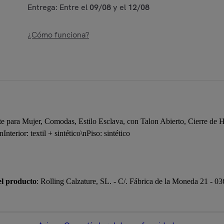
Entrega: Entre el
09/08
y el
12/08
¿Cómo funciona?
te para Mujer, Comodas, Estilo Esclava, con Talon Abierto, Cierre de H
\nInterior: textil + sintético\nPiso: sintético
el producto
: Rolling Calzature, SL. - C/. Fábrica de la Moneda 21 - 0