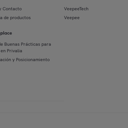
y Contacto
VeepeeTech
da de productos
Veepee
place
de Buenas Prácticas para
en Privalia
cación y Posicionamiento