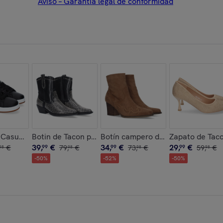
Aviso – Garantía legal de conformidad
ño Moderno
omodas y Elegantes, Adornos de Hebillas
s Casual para Hombre, Estilo Moderno y Cómodo, Ideales para e
Botin de Tacon para Mujer
Botín campero de tacón
Zapato de Taco
39
,
€
34
,
€
29
,
€
€
99
79
,
€
99
73
,
€
99
59
,
€
98
98
98
98
-
50
%
-
52
%
-
50
%