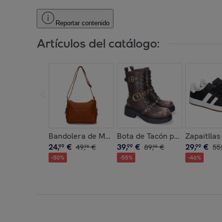
Reportar contenido
Artículos del catálogo:
Bandolera de Mujer con Correa Ajustable, Dise
Bota de Tacón para Mujer, C
Zapaitlla
24
,
€
39
,
€
29
,
€
99
49
,
€
99
89
,
€
99
55
,
98
98
-
50
%
-
55
%
-
46
%