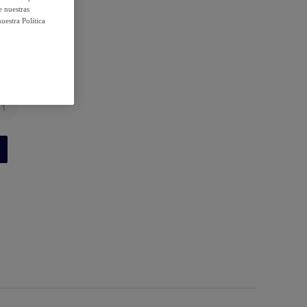
e nuestras
uestra Política
41