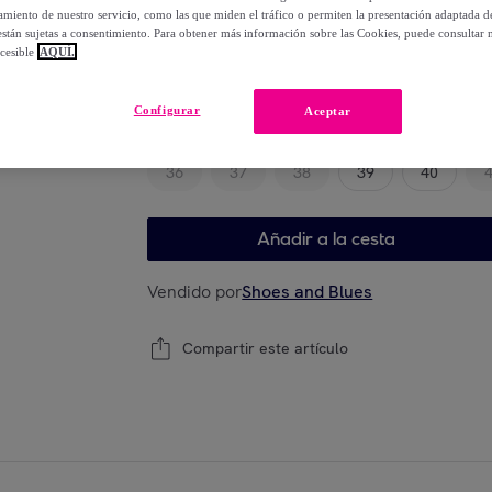
-
50
%
miento de nuestro servicio, como las que miden el tráfico o permiten la presentación adaptada d
 están sujetas a consentimiento. Para obtener más información sobre las Cookies, puede consultar n
cesible
AQUÍ.
Elige tu modelo
Configurar
Aceptar
36
37
38
39
40
Añadir a la cesta
Vendido por
Shoes and Blues
Compartir este artículo