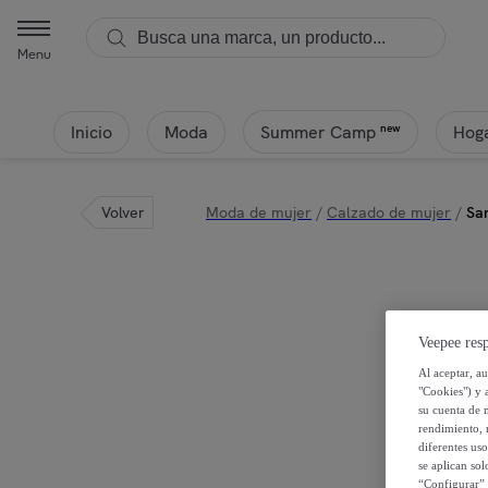
Menu
Inicio
Moda
Hoga
new
Summer Camp
Volver
Moda de mujer
/
Calzado de mujer
/
San
Veepee resp
Al aceptar, a
"Cookies") y 
su cuenta de 
rendimiento, r
diferentes us
se aplican so
“Configurar” 