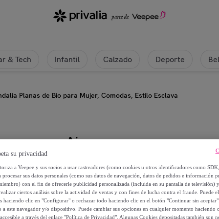
r & Tech
Infantil
Calzado
Deporte
Be
dalia Planas de Bio para Mujer, Comodas, Estilo Esclava
Ainy
C
eta su privacidad
Sandalia Planas de Bio para Mujer
utoriza a Veepee y sus socios a usar rastreadores (como cookies u otros identificadores como SDK
a procesar sus datos personales (como sus datos de navegación, datos de pedidos e información 
miembro) con el fin de ofrecerle publicidad personalizada (incluida en su pantalla de televisión) 
27
,
€
99
ealizar ciertos análisis sobre la actividad de ventas y con fines de lucha contra el fraude. Puede el
os haciendo clic en "Configurar" o rechazar todo haciendo clic en el botón "Continuar sin aceptar"
lo a este navegador y/o dispositivo. Puede cambiar sus opciones en cualquier momento haciendo cl
55
,
€
98
accesible a través del enlace "Política de Privacidad". Algunas Cookies depositadas también son ne