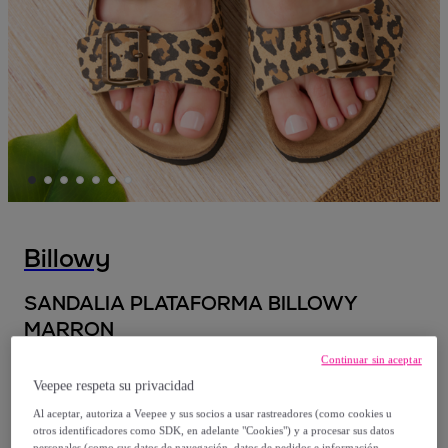
Billowy
SANDALIA PLATAFORMA BILLOWY
MARRON
Continuar sin aceptar
38
,
€
00
Veepee respeta su privacidad
Al aceptar, autoriza a Veepee y sus socios a usar rastreadores (como cookies u
79
,
€
90
otros identificadores como SDK, en adelante "Cookies") y a procesar sus datos
personales (como sus datos de navegación, datos de pedidos e información