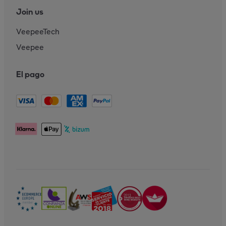
Join us
VeepeeTech
Veepee
El pago