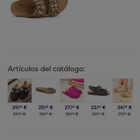
Artículos del catálogo:
29
,
€
25
,
€
27
,
€
22
,
€
34
,
€
00
00
00
00
00
59
,
€
54
,
€
59
,
€
69
,
€
79
,
€
90
90
90
90
90