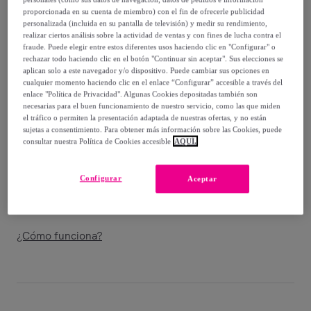
-
52
%
proporcionada en su cuenta de miembro) con el fin de ofrecerle publicidad
personalizada (incluida en su pantalla de televisión) y medir su rendimiento,
Guía de tallas
realizar ciertos análisis sobre la actividad de ventas y con fines de lucha contra el
fraude. Puede elegir entre estos diferentes usos haciendo clic en "Configurar" o
Vendido por
Grupo DS
rechazar todo haciendo clic en el botón "Continuar sin aceptar". Sus elecciones se
aplican solo a este navegador y/o dispositivo. Puede cambiar sus opciones en
cualquier momento haciendo clic en el enlace “Configurar” accesible a través del
enlace "Política de Privacidad". Algunas Cookies depositadas también son
necesarias para el buen funcionamiento de nuestro servicio, como las que miden
el tráfico o permiten la presentación adaptada de nuestras ofertas, y no están
Entrega
sujetas a consentimiento. Para obtener más información sobre las Cookies, puede
consultar nuestra Política de Cookies accesible
AQUÍ.
Envío gratis
Configurar
Aceptar
Entrega: Entre el
12/08
y el
15/08
¿Cómo funciona?