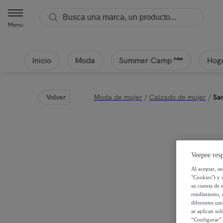
Menu
Inicio
Moda
Hoga
new
Summer Camp
Volver
Moda de mujer
/
Calzado de mujer
/
San
Veepee resp
Al aceptar, a
"Cookies") y 
su cuenta de 
rendimiento, r
diferentes us
se aplican so
“Configurar” 