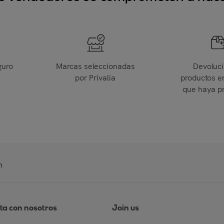
guro
Marcas seleccionadas
Devoluc
por Privalia
productos e
que haya p
n
ta con nosotros
Join us