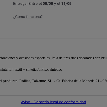
Entrega: Entre el
08/08
y el
11/08
¿Cómo funciona?
braciones y ocasiones especiales. Pala de tiras finas decoradas con brill
\nInterior: textil + sintético\nPiso: sintético
el producto
: Rolling Calzature, SL. - C/. Fábrica de la Moneda 21 - 0
Aviso – Garantía legal de conformidad