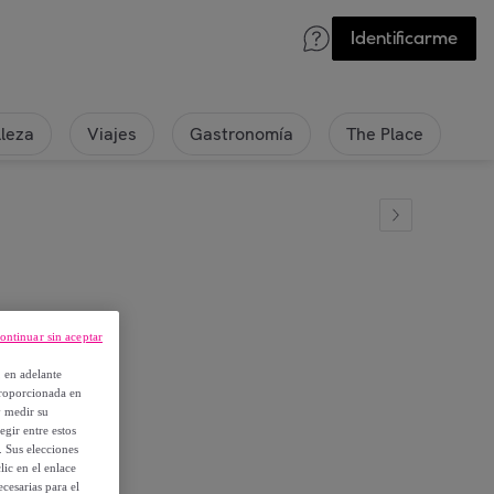
Identificarme
lleza
Viajes
Gastronomía
The Place
ontinuar sin aceptar
o
, en adelante
proporcionada en
y medir su
egir entre estos
. Sus elecciones
ic en el enlace
cesarias para el