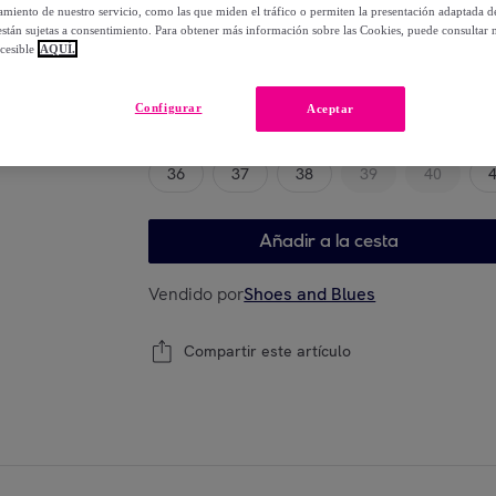
-
50
%
miento de nuestro servicio, como las que miden el tráfico o permiten la presentación adaptada d
 están sujetas a consentimiento. Para obtener más información sobre las Cookies, puede consultar n
cesible
AQUÍ.
Elige tu modelo
Configurar
Aceptar
36
37
38
39
40
Añadir a la cesta
Vendido por
Shoes and Blues
Compartir este artículo