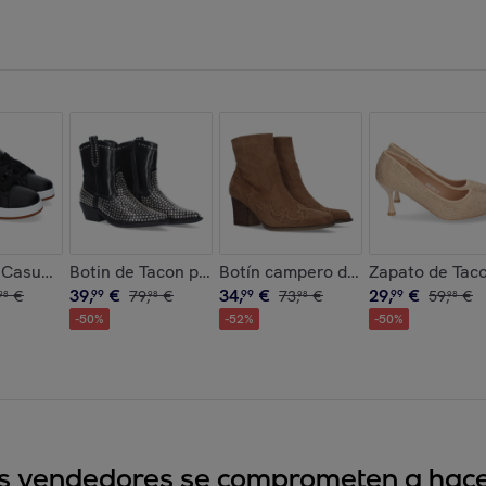
ño Moderno
omodas y Elegantes, Adornos de Hebillas
s Casual para Hombre, Estilo Moderno y Cómodo, Ideales para e
Botin de Tacon para Mujer
Botín campero de tacón
Zapato de Taco
39
,
€
34
,
€
29
,
€
€
99
79
,
€
99
73
,
€
99
59
,
€
98
98
98
98
-
50
%
-
52
%
-
50
%
sus vendedores se comprometen a hacer