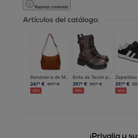
Reportar contenido
Artículos del catálogo:
Bandolera de Mujer con Correa Ajustable, Dise
Bota de Tacón para Mujer, C
Zapaitlla
24
,
€
39
,
€
29
,
€
99
49
,
€
99
89
,
€
99
55
,
98
98
-
50
%
-
55
%
-
46
%
¡Privalia y 