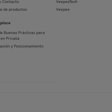
y Contacto
VeepeeTech
da de productos
Veepee
place
de Buenas Prácticas para
en Privalia
cación y Posicionamiento