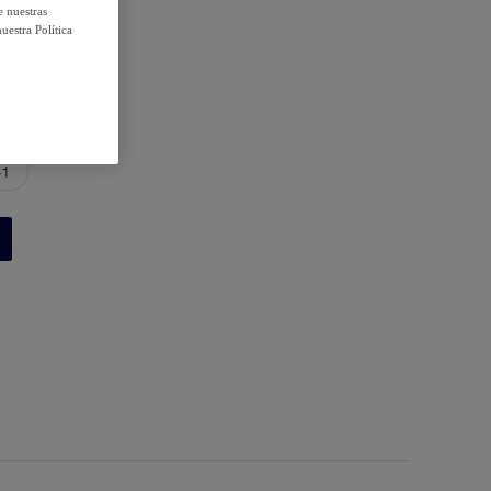
e nuestras
uestra Política
41