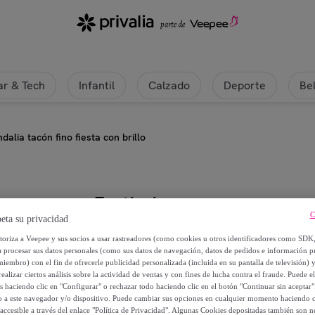
r & Tech
Infantil
Calzado
Deporte
Be
dalia tacón fino fiesta con brillo
Festissimo
C
eta su privacidad
Sandalia tacón fino fiesta con brill
utoriza a Veepee y sus socios a usar rastreadores (como cookies u otros identificadores como SDK
a procesar sus datos personales (como sus datos de navegación, datos de pedidos e información 
miembro) con el fin de ofrecerle publicidad personalizada (incluida en su pantalla de televisión) 
32
,
€
99
ealizar ciertos análisis sobre la actividad de ventas y con fines de lucha contra el fraude. Puede el
os haciendo clic en "Configurar" o rechazar todo haciendo clic en el botón "Continuar sin aceptar"
lo a este navegador y/o dispositivo. Puede cambiar sus opciones en cualquier momento haciendo cl
65
,
€
98
accesible a través del enlace "Política de Privacidad". Algunas Cookies depositadas también son ne