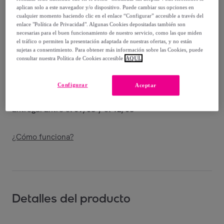
Vendido por
Shoes and Blues
aplican solo a este navegador y/o dispositivo. Puede cambiar sus opciones en
cualquier momento haciendo clic en el enlace “Configurar” accesible a través del
enlace "Política de Privacidad". Algunas Cookies depositadas también son
necesarias para el buen funcionamiento de nuestro servicio, como las que miden
el tráfico o permiten la presentación adaptada de nuestras ofertas, y no están
sujetas a consentimiento. Para obtener más información sobre las Cookies, puede
Entrega
consultar nuestra Política de Cookies accesible
AQUÍ.
Envío gratis
Configurar
Aceptar
Entrega: Entre el
09/08
y el
12/08
¿Cómo funciona?
Detalles del producto