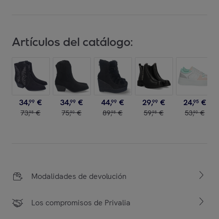
Artículos del catálogo:
34
,
€
34
,
€
44
,
€
29
,
€
24
,
€
99
99
99
99
95
73
,
€
75
,
€
89
,
€
59
,
€
53
,
€
98
90
98
98
90
Modalidades de devolución
Los compromisos de Privalia