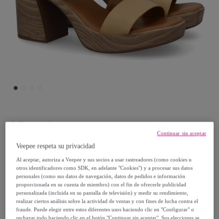
Virucci
Continuar sin aceptar
Sandalia tacón mujer elegante comoda
Veepee respeta su privacidad
Al aceptar, autoriza a Veepee y sus socios a usar rastreadores (como cookies u
otros identificadores como SDK, en adelante "Cookies") y a procesar sus datos
29
,
€
99
personales (como sus datos de navegación, datos de pedidos e información
proporcionada en su cuenta de miembro) con el fin de ofrecerle publicidad
personalizada (incluida en su pantalla de televisión) y medir su rendimiento,
59
,
€
98
realizar ciertos análisis sobre la actividad de ventas y con fines de lucha contra el
-
50
%
fraude. Puede elegir entre estos diferentes usos haciendo clic en "Configurar" o
rechazar todo haciendo clic en el botón "Continuar sin aceptar". Sus elecciones se