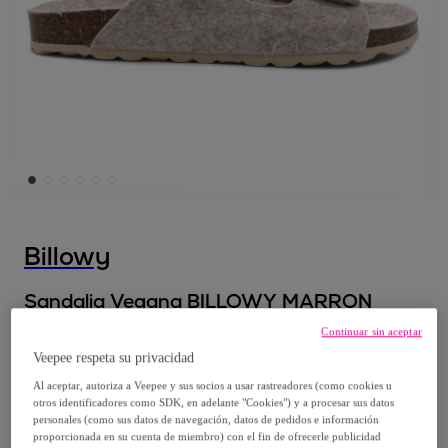
Billowy
Sandalia Vegana BILLOWY MARRON
Continuar sin aceptar
15
,
€
00
Veepee respeta su privacidad
Al aceptar, autoriza a Veepee y sus socios a usar rastreadores (como cookies u
69
,
€
90
otros identificadores como SDK, en adelante "Cookies") y a procesar sus datos
personales (como sus datos de navegación, datos de pedidos e información
-
78
%
proporcionada en su cuenta de miembro) con el fin de ofrecerle publicidad