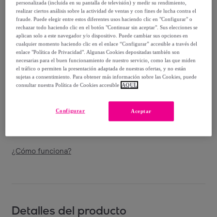
personalizada (incluida en su pantalla de televisión) y medir su rendimiento,
Guía de tallas
realizar ciertos análisis sobre la actividad de ventas y con fines de lucha contra el
fraude. Puede elegir entre estos diferentes usos haciendo clic en "Configurar" o
Vendido por
Grupo DS
rechazar todo haciendo clic en el botón "Continuar sin aceptar". Sus elecciones se
aplican solo a este navegador y/o dispositivo. Puede cambiar sus opciones en
cualquier momento haciendo clic en el enlace “Configurar” accesible a través del
enlace "Política de Privacidad". Algunas Cookies depositadas también son
necesarias para el buen funcionamiento de nuestro servicio, como las que miden
el tráfico o permiten la presentación adaptada de nuestras ofertas, y no están
Entrega
sujetas a consentimiento. Para obtener más información sobre las Cookies, puede
consultar nuestra Política de Cookies accesible
AQUÍ.
Envío gratis
Configurar
Aceptar
Entrega: Entre el
12/08
y el
15/08
¿Cómo funciona?
Detalles del producto