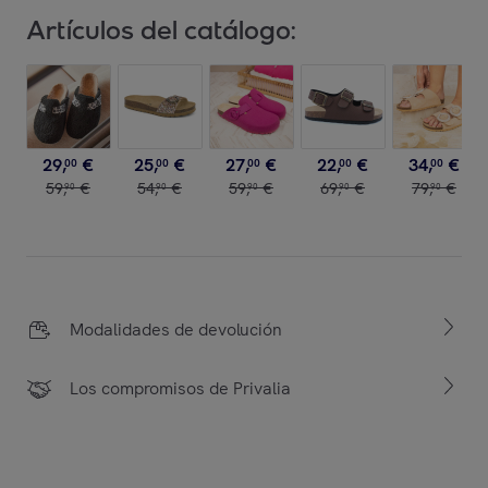
Artículos del catálogo:
29
,
€
25
,
€
27
,
€
22
,
€
34
,
€
00
00
00
00
00
59
,
€
54
,
€
59
,
€
69
,
€
79
,
€
90
90
90
90
90
Modalidades de devolución
Los compromisos de Privalia