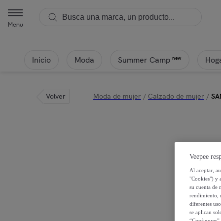
Menu
Inicio
Moda
Hoga
new
Summer Camp
Volver
Moda de mujer
/
Calzado de mujer
/
SA
Veepee resp
Al aceptar, a
"Cookies") y 
su cuenta de 
rendimiento, r
diferentes us
se aplican so
“Configurar” 