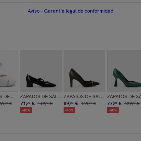
Aviso – Garantía legal de conformidad
OS MUGAN
S DE NOVIA BLANCAS GOYA
ZAPATOS DE SALÓN NEGROS BLA4973
ZAPATOS DE SALÓN VERDES RATE
ZAPATOS DE S
71
,
€
89
,
€
77
,
€
69
,
€
00
119
,
€
00
149
,
€
00
129
,
€
00
00
00
00
-
40
%
-
40
%
-
40
%