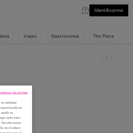
Identificarme
lleza
Viajes
Gastronomía
The Place
ontinuar sin aceptar
, en adelante
proporcionada en
y medir su
egir entre estos
. Sus elecciones
ic en el enlace
cesarias para el