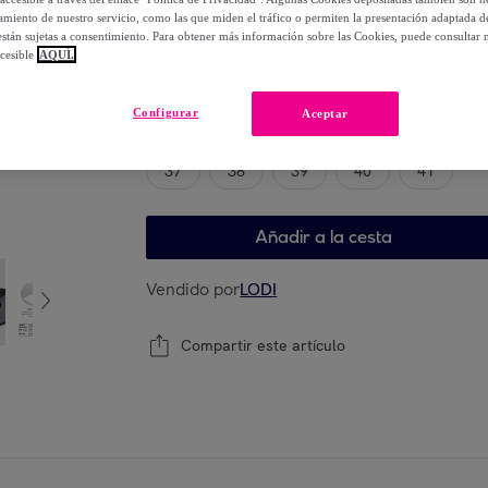
-
40
%
miento de nuestro servicio, como las que miden el tráfico o permiten la presentación adaptada d
 están sujetas a consentimiento. Para obtener más información sobre las Cookies, puede consultar n
cesible
AQUÍ.
Elige tu modelo
Configurar
Aceptar
37
38
39
40
41
Añadir a la cesta
Vendido por
LODI
Compartir este artículo