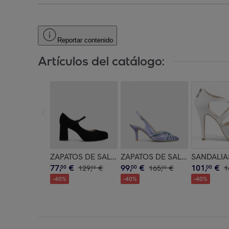
Reportar contenido
Artículos del catálogo:
ZAPATOS DE SALÓN NEGROS DAG3443
ZAPATOS DE SALÓN MORAD
SANDALIA
77
,
€
99
,
€
101
,
€
00
129
,
€
00
165
,
€
00
1
00
00
-
40
%
-
40
%
-
40
%