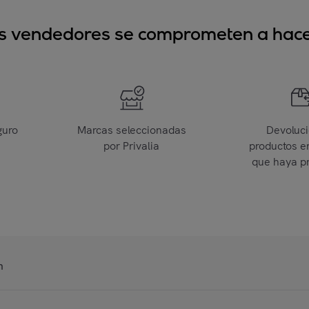
sus vendedores se comprometen a hacer
guro
Marcas seleccionadas
Devoluc
por Privalia
productos e
que haya p
n