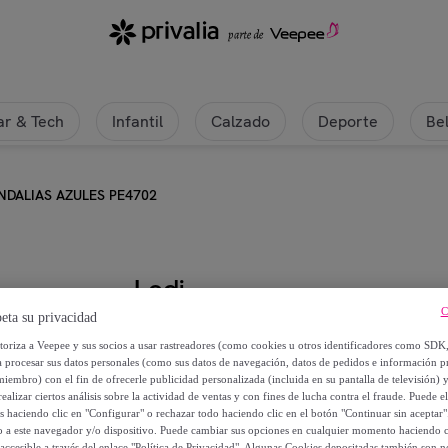
r & Tech
Infantil
Calzado
Deporte
Be
NDALIAS AZULES PE4702
Lodi
C
eta su privacidad
SANDALIAS AZULES PE4702
utoriza a Veepee y sus socios a usar rastreadores (como cookies u otros identificadores como SDK
a procesar sus datos personales (como sus datos de navegación, datos de pedidos e información 
71
,
€
miembro) con el fin de ofrecerle publicidad personalizada (incluida en su pantalla de televisión) 
00
ealizar ciertos análisis sobre la actividad de ventas y con fines de lucha contra el fraude. Puede el
os haciendo clic en "Configurar" o rechazar todo haciendo clic en el botón "Continuar sin aceptar"
lo a este navegador y/o dispositivo. Puede cambiar sus opciones en cualquier momento haciendo cl
119
,
€
00
accesible a través del enlace "Política de Privacidad". Algunas Cookies depositadas también son ne