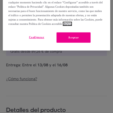
cualquier momento haciendo clic en el enlace “Configurar” accesible a través del
Vendido por
PRIMADONNA COLLECTION
enlace "Política de Privacidad". Algunas Cookies depositadas también son
necesarias para el buen funcionamiento de nuestro servicio, como las que miden
el tráfico o permiten la presentación adaptada de nuestras ofertas, y no están
sujetas a consentimiento. Para obtener más información sobre las Cookies, puede
consultar nuestra Política de Cookies accesible
AQUÍ.
Entrega
Configurar
Aceptar
Entrega desde
7,43 €
Gratis desde 89,26 € de compra
Entrega: Entre el
13/08
y el
16/08
¿Cómo funciona?
Detalles del producto