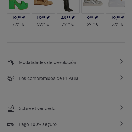
19
,
€
19
,
€
49
,
€
9
,
€
19
,
€
99
99
99
99
99
79
,
€
59
,
€
79
,
€
59
,
€
59
,
€
99
99
99
99
99
Modalidades de devolución
Los compromisos de Privalia
Sobre el vendedor
Pago 100% seguro