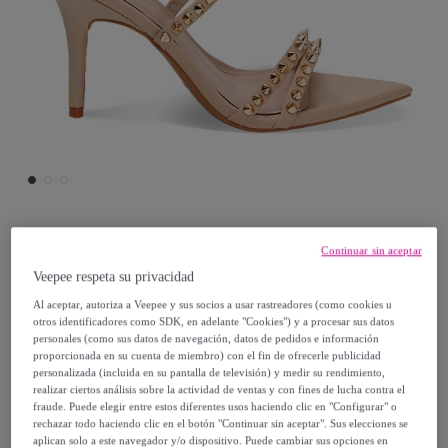
Primadonna Collection
Continuar sin aceptar
Veepee respeta su privacidad
Sandalias con tacón nude con tachuelas
Al aceptar, autoriza a Veepee y sus socios a usar rastreadores (como cookies u
otros identificadores como SDK, en adelante "Cookies") y a procesar sus datos
personales (como sus datos de navegación, datos de pedidos e información
29
,
€
99
proporcionada en su cuenta de miembro) con el fin de ofrecerle publicidad
personalizada (incluida en su pantalla de televisión) y medir su rendimiento,
realizar ciertos análisis sobre la actividad de ventas y con fines de lucha contra el
59
,
€
99
fraude. Puede elegir entre estos diferentes usos haciendo clic en "Configurar" o
-
50
%
rechazar todo haciendo clic en el botón "Continuar sin aceptar". Sus elecciones se
aplican solo a este navegador y/o dispositivo. Puede cambiar sus opciones en