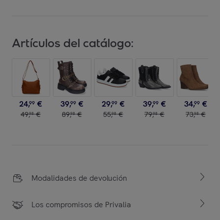
Artículos del catálogo:
24
,
€
39
,
€
29
,
€
39
,
€
34
,
€
99
99
99
99
99
49
,
€
89
,
€
55
,
€
79
,
€
73
,
€
98
98
98
98
98
Modalidades de devolución
Los compromisos de Privalia