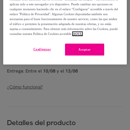
-
53
%
aplican solo a este navegador y/o dispositivo. Puede cambiar sus opciones en
cualquier momento haciendo clic en el enlace “Configurar” accesible a través del
Vendido por
Shoes and Blues
enlace "Política de Privacidad". Algunas Cookies depositadas también son
necesarias para el buen funcionamiento de nuestro servicio, como las que miden
el tráfico o permiten la presentación adaptada de nuestras ofertas, y no están
sujetas a consentimiento. Para obtener más información sobre las Cookies, puede
consultar nuestra Política de Cookies accesible
AQUÍ.
Entrega
Configurar
Aceptar
Envío gratis
Entrega: Entre el
10/08
y el
13/08
¿Cómo funciona?
Detalles del producto