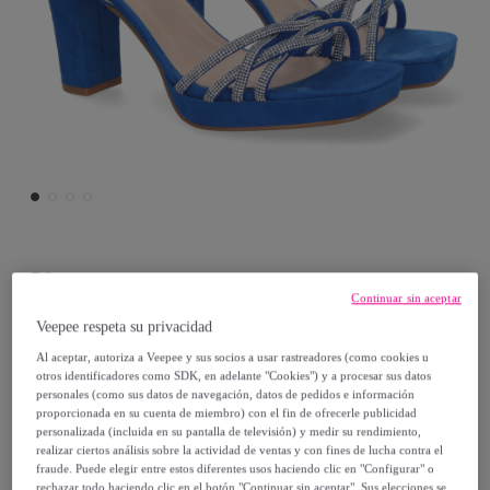
Sirena
Continuar sin aceptar
Sandalias de Mujer de Fiesta con Tacón,
Veepee respeta su privacidad
Adornos Brillantes
Al aceptar, autoriza a Veepee y sus socios a usar rastreadores (como cookies u
otros identificadores como SDK, en adelante "Cookies") y a procesar sus datos
personales (como sus datos de navegación, datos de pedidos e información
29
,
€
99
proporcionada en su cuenta de miembro) con el fin de ofrecerle publicidad
personalizada (incluida en su pantalla de televisión) y medir su rendimiento,
realizar ciertos análisis sobre la actividad de ventas y con fines de lucha contra el
63
,
€
98
fraude. Puede elegir entre estos diferentes usos haciendo clic en "Configurar" o
rechazar todo haciendo clic en el botón "Continuar sin aceptar". Sus elecciones se