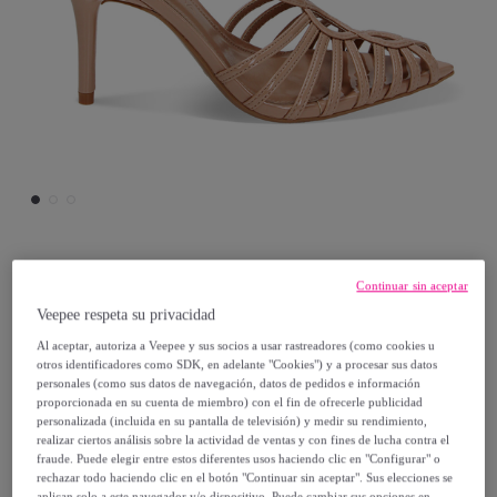
Primadonna Collection
Continuar sin aceptar
Veepee respeta su privacidad
Sandalias de tacón nude de charol
Al aceptar, autoriza a Veepee y sus socios a usar rastreadores (como cookies u
otros identificadores como SDK, en adelante "Cookies") y a procesar sus datos
personales (como sus datos de navegación, datos de pedidos e información
19
,
€
99
proporcionada en su cuenta de miembro) con el fin de ofrecerle publicidad
personalizada (incluida en su pantalla de televisión) y medir su rendimiento,
realizar ciertos análisis sobre la actividad de ventas y con fines de lucha contra el
69
,
€
99
fraude. Puede elegir entre estos diferentes usos haciendo clic en "Configurar" o
-
71
%
rechazar todo haciendo clic en el botón "Continuar sin aceptar". Sus elecciones se
aplican solo a este navegador y/o dispositivo. Puede cambiar sus opciones en