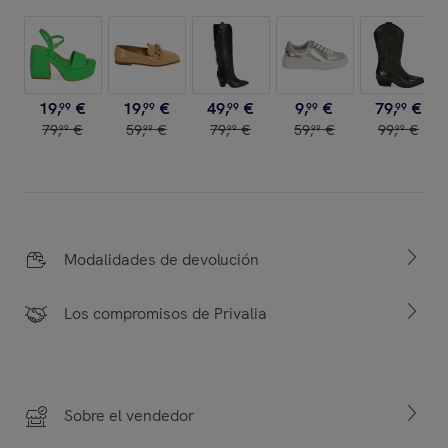
19
,
€
19
,
€
49
,
€
9
,
€
79
,
€
99
99
99
99
99
79
,
€
59
,
€
79
,
€
59
,
€
99
,
€
99
99
99
99
99
Modalidades de devolución
Los compromisos de Privalia
Sobre el vendedor