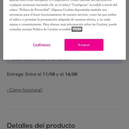
Vendido por
PRIMADONNA COLLECTION
cualquier momento haciendo clic en el enlace “Configurar” accesible a través del
enlace "Política de Privacidad". Algunas Cookies depositadas también son
necesarias para el buen funcionamiento de nuestro servicio, como las que miden
el tráfico o permiten la presentación adaptada de nuestras ofertas, y no están
sujetas a consentimiento. Para obtener más información sobre las Cookies, puede
consultar nuestra Política de Cookies accesible
AQUÍ.
Entrega
Configurar
Aceptar
Entrega desde
7,43 €
Gratis desde 89,26 € de compra
Entrega: Entre el
11/08
y el
14/08
¿Cómo funciona?
Detalles del producto