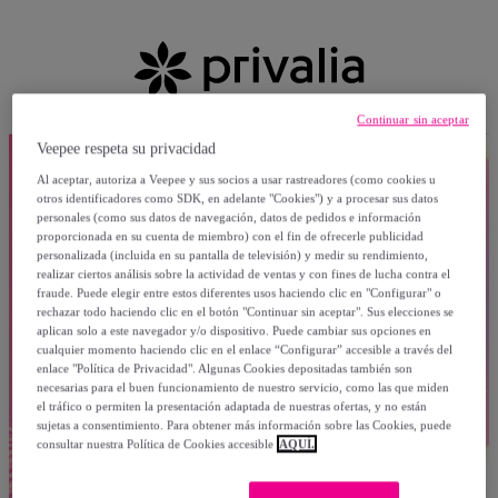
Continuar sin aceptar
Veepee respeta su privacidad
Al aceptar, autoriza a Veepee y sus socios a usar rastreadores (como cookies u
otros identificadores como SDK, en adelante "Cookies") y a procesar sus datos
personales (como sus datos de navegación, datos de pedidos e información
proporcionada en su cuenta de miembro) con el fin de ofrecerle publicidad
personalizada (incluida en su pantalla de televisión) y medir su rendimiento,
realizar ciertos análisis sobre la actividad de ventas y con fines de lucha contra el
fraude. Puede elegir entre estos diferentes usos haciendo clic en "Configurar" o
rechazar todo haciendo clic en el botón "Continuar sin aceptar". Sus elecciones se
aplican solo a este navegador y/o dispositivo. Puede cambiar sus opciones en
cualquier momento haciendo clic en el enlace “Configurar” accesible a través del
enlace "Política de Privacidad". Algunas Cookies depositadas también son
necesarias para el buen funcionamiento de nuestro servicio, como las que miden
el tráfico o permiten la presentación adaptada de nuestras ofertas, y no están
sujetas a consentimiento. Para obtener más información sobre las Cookies, puede
consultar nuestra Política de Cookies accesible
AQUÍ.