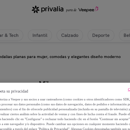
r & Tech
Infantil
Calzado
Deporte
Be
ndalias planas para mujer, comodas y elegantes diseño moderno
Milaya
C
eta su privacidad
Sandalias planas para mujer, co
utoriza a Veepee y sus socios a usar rastreadores (como cookies u otros identificadores como SDK
a procesar sus datos personales (como sus datos de navegación, datos de pedidos e información 
miembro) con el fin de ofrecerle publicidad personalizada (incluida en su pantalla de televisión) 
24
,
€
99
ealizar ciertos análisis sobre la actividad de ventas y con fines de lucha contra el fraude. Puede el
os haciendo clic en "Configurar" o rechazar todo haciendo clic en el botón "Continuar sin aceptar"
lo a este navegador y/o dispositivo. Puede cambiar sus opciones en cualquier momento haciendo cl
49
,
€
98
accesible a través del enlace "Política de Privacidad". Algunas Cookies depositadas también son ne