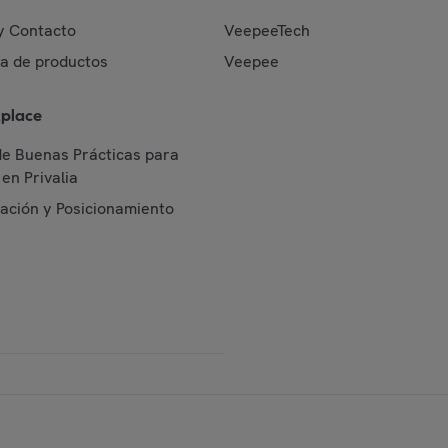
y Contacto
VeepeeTech
da de productos
Veepee
place
de Buenas Prácticas para
en Privalia
cación y Posicionamiento