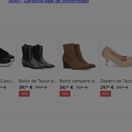
Aviso – Garantía legal de conformidad
ño Moderno
omodas y Elegantes, Adornos de Hebillas
s Casual para Hombre, Estilo Moderno y Cómodo, Ideales para e
Botin de Tacon para Mujer
Botín campero de tacón
Zapato de Taco
39
,
€
34
,
€
29
,
€
€
99
79
,
€
99
73
,
€
99
59
,
€
98
98
98
98
-
50
%
-
52
%
-
50
%