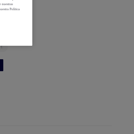
e nuestras
uestra Política
41