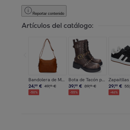
Reportar contenido
Artículos del catálogo:
Bandolera de Mujer con Correa Ajustable, Dise
Bota de Tacón para Mujer, C
Zapaitlla
24
,
€
39
,
€
29
,
€
99
49
,
€
99
89
,
€
99
55
,
98
98
-
50
%
-
55
%
-
46
%