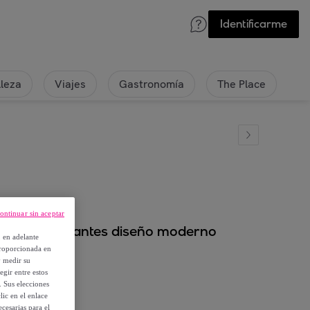
Identificarme
lleza
Viajes
Gastronomía
The Place
ontinuar sin aceptar
modas y elegantes diseño moderno
, en adelante
proporcionada en
y medir su
egir entre estos
. Sus elecciones
ic en el enlace
cesarias para el