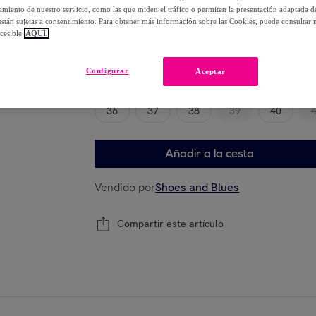
-
50
%
miento de nuestro servicio, como las que miden el tráfico o permiten la presentación adaptada d
 están sujetas a consentimiento. Para obtener más información sobre las Cookies, puede consultar n
cesible
AQUÍ.
Elige tu modelo
Configurar
Aceptar
36
37
38
39
40
Añadir a la cesta
Vendido por
Shoes and Blues
Compartir este artículo