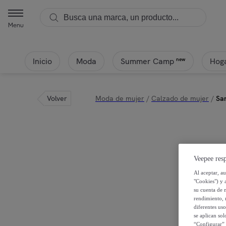
Menu
Inicio
Moda
Hoga
new
Summer Camp
Volver
Moda de mujer
/
Calzado de mujer
/
Sa
Veepee resp
Al aceptar, a
"Cookies") y 
su cuenta de 
rendimiento, r
diferentes us
se aplican so
“Configurar” 