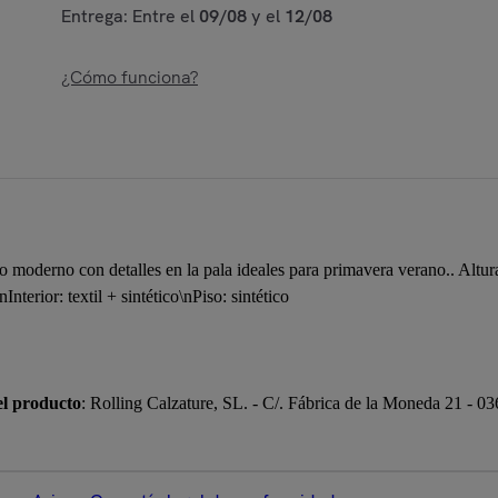
Entrega: Entre el
09/08
y el
12/08
¿Cómo funciona?
 moderno con detalles en la pala ideales para primavera verano.. Altur
\nInterior: textil + sintético\nPiso: sintético
el producto
: Rolling Calzature, SL. - C/. Fábrica de la Moneda 21 - 0