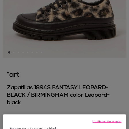
*art
Zapatillas 1894S FANTASY LEOPARD-
BLACK / BIRMINGHAM color Leopard-
black
63
,
€
00
Continuar sin aceptar
Veepee respeta su privacidad