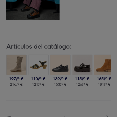
Artículos del catálogo:
197
,
€
110
,
€
139
,
€
115
,
€
165
,
€
00
00
95
00
00
216
,
€
121
,
€
153
,
€
126
,
€
181
,
€
70
00
95
50
50