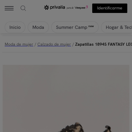
Identificarme
Inicio
Moda
Hogar & Tec
new
Summer Camp
Moda de mujer
/
Calzado de mujer
/
Zapatillas 1894S FANTASY L