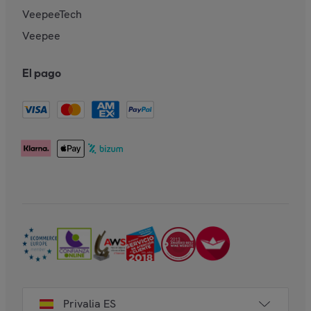
VeepeeTech
Veepee
El pago
Privalia ES