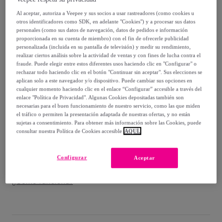
105
,
€
00
Al aceptar, autoriza a Veepee y sus socios a usar rastreadores (como cookies u
-
40
%
otros identificadores como SDK, en adelante "Cookies") y a procesar sus datos
personales (como sus datos de navegación, datos de pedidos e información
Guía de tallas
proporcionada en su cuenta de miembro) con el fin de ofrecerle publicidad
personalizada (incluida en su pantalla de televisión) y medir su rendimiento,
Vendido por
LIFECONCEPT S.L
realizar ciertos análisis sobre la actividad de ventas y con fines de lucha contra el
fraude. Puede elegir entre estos diferentes usos haciendo clic en "Configurar" o
rechazar todo haciendo clic en el botón "Continuar sin aceptar". Sus elecciones se
aplican solo a este navegador y/o dispositivo. Puede cambiar sus opciones en
cualquier momento haciendo clic en el enlace “Configurar” accesible a través del
enlace "Política de Privacidad". Algunas Cookies depositadas también son
Entrega
necesarias para el buen funcionamiento de nuestro servicio, como las que miden
el tráfico o permiten la presentación adaptada de nuestras ofertas, y no están
sujetas a consentimiento. Para obtener más información sobre las Cookies, puede
Envío gratis
consultar nuestra Política de Cookies accesible
AQUÍ.
Entrega: Entre el
12/08
y el
15/08
Configurar
Aceptar
¿Cómo funciona?