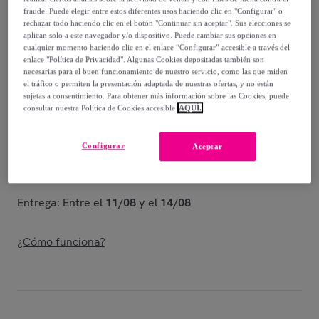
-
75
%
fraude. Puede elegir entre estos diferentes usos haciendo clic en "Configurar" o
rechazar todo haciendo clic en el botón "Continuar sin aceptar". Sus elecciones se
Vendido por
BOSANOVA
aplican solo a este navegador y/o dispositivo. Puede cambiar sus opciones en
cualquier momento haciendo clic en el enlace “Configurar” accesible a través del
enlace "Política de Privacidad". Algunas Cookies depositadas también son
necesarias para el buen funcionamiento de nuestro servicio, como las que miden
el tráfico o permiten la presentación adaptada de nuestras ofertas, y no están
sujetas a consentimiento. Para obtener más información sobre las Cookies, puede
Entrega
consultar nuestra Política de Cookies accesible
AQUÍ.
Entrega desde
3,99 €
Configurar
Aceptar
Gratis desde 39,99 € de compra
Entrega: Entre el
11/08
y el
14/08
¿Cómo funciona?