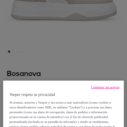
Bosanova
Zapatillas beige de skate con cordones y
Continuar sin aceptar
plataforma
Veepee respeta su privacidad
Al aceptar, autoriza a Veepee y sus socios a usar rastreadores (como cookies u
9
,
€
95
otros identificadores como SDK, en adelante "Cookies") y a procesar sus datos
personales (como sus datos de navegación, datos de pedidos e información
proporcionada en su cuenta de miembro) con el fin de ofrecerle publicidad
39
,
€
99
personalizada (incluida en su pantalla de televisión) y medir su rendimiento,
realizar ciertos análisis sobre la actividad de ventas y con fines de lucha contra el