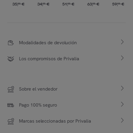
35
,
€
34
,
€
51
,
€
63
,
€
59
,
€
99
99
99
99
99
Modalidades de devolución
Los compromisos de Privalia
Sobre el vendedor
Pago 100% seguro
Marcas seleccionadas por Privalia