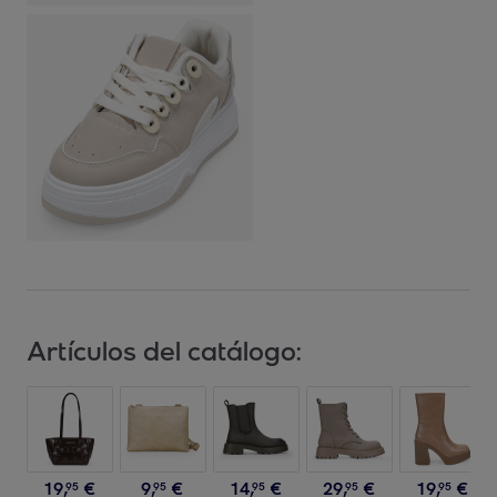
Artículos del catálogo:
19
,
€
9
,
€
14
,
€
29
,
€
19
,
€
95
95
95
95
95