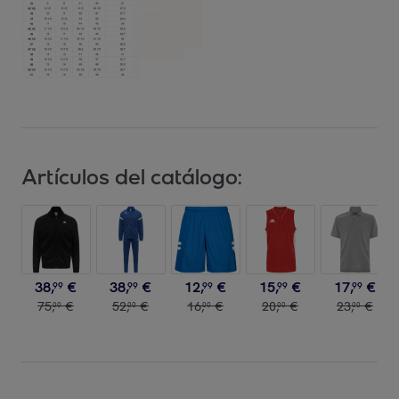
Artículos del catálogo:
38
,
€
38
,
€
12
,
€
15
,
€
17
,
€
99
99
99
99
99
75
,
€
52
,
€
16
,
€
20
,
€
23
,
€
00
00
00
00
00