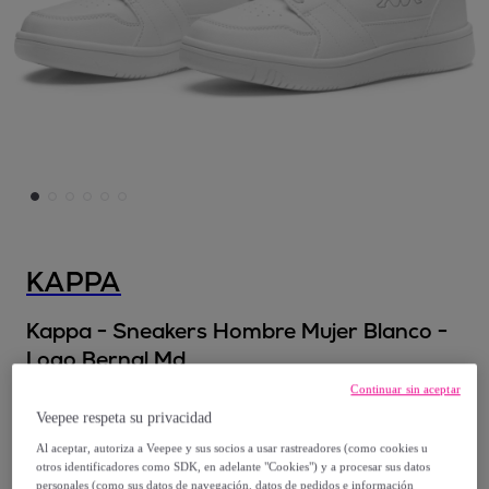
KAPPA
Kappa - Sneakers Hombre Mujer Blanco -
Logo Bernal Md
Continuar sin aceptar
44
,
€
99
Veepee respeta su privacidad
Al aceptar, autoriza a Veepee y sus socios a usar rastreadores (como cookies u
69
,
€
otros identificadores como SDK, en adelante "Cookies") y a procesar sus datos
00
personales (como sus datos de navegación, datos de pedidos e información