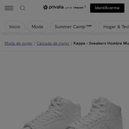
KAPPA - Kappa - Sneakers Hombre Mujer Blanco - Logo Bernal Md |
Identificarme
Inicio
Moda
Hogar & Tec
new
Summer Camp
Moda de mujer
/
Calzado de mujer
/
Kappa - Sneakers Hombre Muj