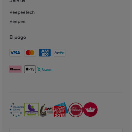
Join us
VeepeeTech
Veepee
El pago