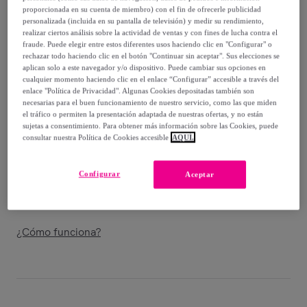
-
34
%
proporcionada en su cuenta de miembro) con el fin de ofrecerle publicidad
personalizada (incluida en su pantalla de televisión) y medir su rendimiento,
Vendido por
Kappa
realizar ciertos análisis sobre la actividad de ventas y con fines de lucha contra el
fraude. Puede elegir entre estos diferentes usos haciendo clic en "Configurar" o
rechazar todo haciendo clic en el botón "Continuar sin aceptar". Sus elecciones se
aplican solo a este navegador y/o dispositivo. Puede cambiar sus opciones en
cualquier momento haciendo clic en el enlace “Configurar” accesible a través del
enlace "Política de Privacidad". Algunas Cookies depositadas también son
Entrega
necesarias para el buen funcionamiento de nuestro servicio, como las que miden
el tráfico o permiten la presentación adaptada de nuestras ofertas, y no están
sujetas a consentimiento. Para obtener más información sobre las Cookies, puede
Entrega desde
6,99 €
consultar nuestra Política de Cookies accesible
AQUÍ.
Gratis desde 50 € de compra
Configurar
Aceptar
Entrega: Entre el
11/08
y el
14/08
¿Cómo funciona?