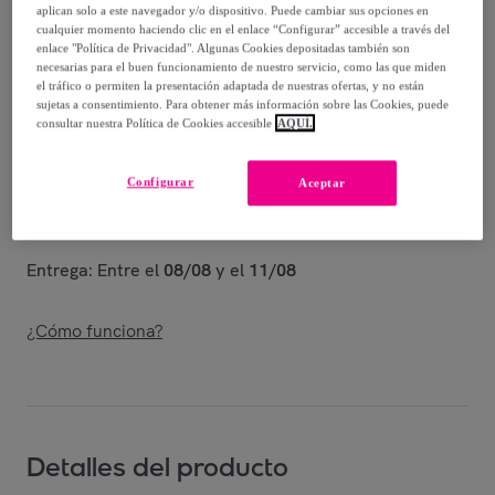
-
50
%
aplican solo a este navegador y/o dispositivo. Puede cambiar sus opciones en
cualquier momento haciendo clic en el enlace “Configurar” accesible a través del
Vendido por
Shoes and Blues
enlace "Política de Privacidad". Algunas Cookies depositadas también son
necesarias para el buen funcionamiento de nuestro servicio, como las que miden
el tráfico o permiten la presentación adaptada de nuestras ofertas, y no están
sujetas a consentimiento. Para obtener más información sobre las Cookies, puede
consultar nuestra Política de Cookies accesible
AQUÍ.
Entrega
Configurar
Aceptar
Envío gratis
Entrega: Entre el
08/08
y el
11/08
¿Cómo funciona?
Detalles del producto