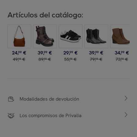
Artículos del catálogo:
24
,
€
39
,
€
29
,
€
39
,
€
34
,
€
99
99
99
99
99
49
,
€
89
,
€
55
,
€
79
,
€
73
,
€
98
98
98
98
98
Modalidades de devolución
Los compromisos de Privalia