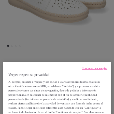
Buonarotti
Continuar sin aceptar
Veepee respeta su privacidad
Zapato Casual De Mujer Estilo Oxford,
Al aceptar, autoriza a Veepee y sus socios a usar rastreadores (como cookies u
Diseño Calado
otros identificadores como SDK, en adelante "Cookies") y a procesar sus datos
personales (como sus datos de navegación, datos de pedidos e información
proporcionada en su cuenta de miembro) con el fin de ofrecerle publicidad
27
,
€
99
personalizada (incluida en su pantalla de televisión) y medir su rendimiento,
realizar ciertos análisis sobre la actividad de ventas y con fines de lucha contra el
fraude. Puede elegir entre estos diferentes usos haciendo clic en "Configurar" o
55
,
€
98
rechazar todo haciendo clic en el botón "Continuar sin aceptar". Sus elecciones se