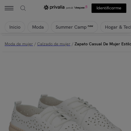
Identificarme
Inicio
Moda
Hogar & Tec
new
Summer Camp
Moda de mujer
/
Calzado de mujer
/
Zapato Casual De Mujer Estil