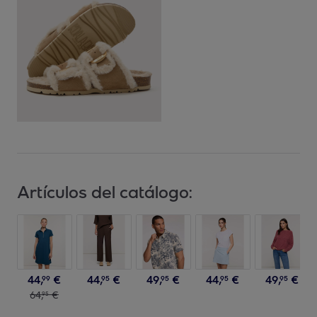
Artículos del catálogo:
44
,
€
44
,
€
49
,
€
44
,
€
49
,
€
99
95
95
95
95
64
,
€
95