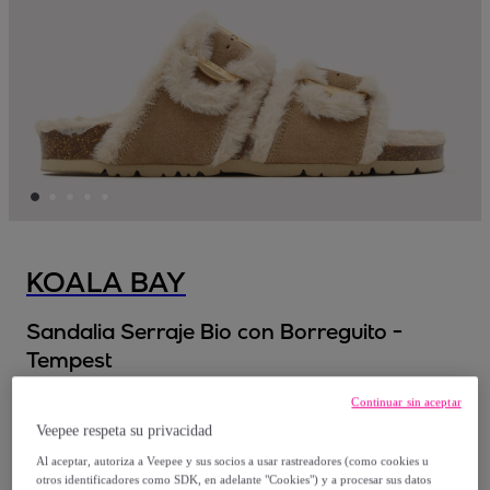
KOALA BAY
Sandalia Serraje Bio con Borreguito -
Tempest
Continuar sin aceptar
39
,
€
99
Veepee respeta su privacidad
Al aceptar, autoriza a Veepee y sus socios a usar rastreadores (como cookies u
59
,
€
95
otros identificadores como SDK, en adelante "Cookies") y a procesar sus datos