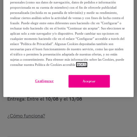
-
33
%
personales (como sus datos de navegación, datos de pedidos e información
proporcionada en su cuenta de miembro) con el fin de ofrecerle publicidad
Guía de tallas
personalizada (incluida en su pantalla de televisión) y medir su rendimiento,
realizar ciertos análisis sobre la actividad de ventas y con fines de lucha contra el
fraude. Puede elegir entre estos diferentes usos haciendo clic en "Configurar" o
Vendido por
Koala Bay
rechazar todo haciendo clic en el botón "Continuar sin aceptar". Sus elecciones se
aplican solo a este navegador y/o dispositivo. Puede cambiar sus opciones en
cualquier momento haciendo clic en el enlace “Configurar” accesible a través del
enlace "Política de Privacidad". Algunas Cookies depositadas también son
necesarias para el buen funcionamiento de nuestro servicio, como las que miden
el tráfico o permiten la presentación adaptada de nuestras ofertas, y no están
Entrega
sujetas a consentimiento. Para obtener más información sobre las Cookies, puede
consultar nuestra Política de Cookies accesible
AQUÍ.
Entrega desde
2,95 €
Configurar
Aceptar
Gratis desde 59 € de compra
Entrega: Entre el
10/08
y el
13/08
¿Cómo funciona?