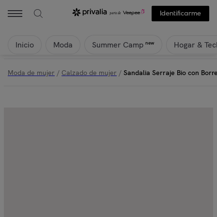
KOALA BAY - Sandalia Serraje Bio con Borreguito - Tempest | Priva
Identificarme
Inicio
Moda
Hogar & Tec
new
Summer Camp
Moda de mujer
/
Calzado de mujer
/
Sandalia Serraje Bio con Borr