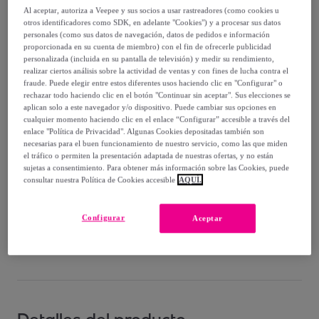
60
,
€
45
Al aceptar, autoriza a Veepee y sus socios a usar rastreadores (como cookies u
-
33
%
otros identificadores como SDK, en adelante "Cookies") y a procesar sus datos
personales (como sus datos de navegación, datos de pedidos e información
Vendido por
TOP MALETAS
proporcionada en su cuenta de miembro) con el fin de ofrecerle publicidad
personalizada (incluida en su pantalla de televisión) y medir su rendimiento,
realizar ciertos análisis sobre la actividad de ventas y con fines de lucha contra el
fraude. Puede elegir entre estos diferentes usos haciendo clic en "Configurar" o
rechazar todo haciendo clic en el botón "Continuar sin aceptar". Sus elecciones se
aplican solo a este navegador y/o dispositivo. Puede cambiar sus opciones en
Entrega
cualquier momento haciendo clic en el enlace “Configurar” accesible a través del
enlace "Política de Privacidad". Algunas Cookies depositadas también son
necesarias para el buen funcionamiento de nuestro servicio, como las que miden
Envío gratis
el tráfico o permiten la presentación adaptada de nuestras ofertas, y no están
sujetas a consentimiento. Para obtener más información sobre las Cookies, puede
consultar nuestra Política de Cookies accesible
AQUÍ.
Entrega: Entre el
11/08
y el
14/08
Configurar
Aceptar
¿Cómo funciona?