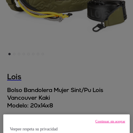
Lois
Bolso Bandolera Mujer Sint/Pu Lois
Vancouver Kaki
Modelo:
20x14x8
39
,
€
99
Continuar sin aceptar
Veepee respeta su privacidad