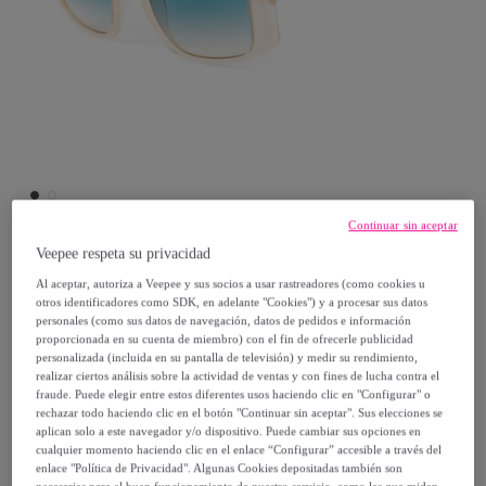
Continuar sin aceptar
Veepee respeta su privacidad
Guess
Al aceptar, autoriza a Veepee y sus socios a usar rastreadores (como cookies u
otros identificadores como SDK, en adelante "Cookies") y a procesar sus datos
personales (como sus datos de navegación, datos de pedidos e información
Gafas de sol Guess Mujer GU00097-
proporcionada en su cuenta de miembro) con el fin de ofrecerle publicidad
5325P
personalizada (incluida en su pantalla de televisión) y medir su rendimiento,
realizar ciertos análisis sobre la actividad de ventas y con fines de lucha contra el
Modelo:
Gafas de sol Guess Mujer
fraude. Puede elegir entre estos diferentes usos haciendo clic en "Configurar" o
GU00097-5325P
rechazar todo haciendo clic en el botón "Continuar sin aceptar". Sus elecciones se
aplican solo a este navegador y/o dispositivo. Puede cambiar sus opciones en
cualquier momento haciendo clic en el enlace “Configurar” accesible a través del
43
,
€
00
enlace "Política de Privacidad". Algunas Cookies depositadas también son