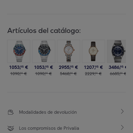
Artículos del catálogo:
1053
,
€
1053
,
€
2955
,
€
1207
,
€
3486
,
€
95
95
95
95
95
1090
,
€
1090
,
€
5468
,
€
2229
,
€
6685
,
€
00
00
00
00
00
Modalidades de devolución
Los compromisos de Privalia