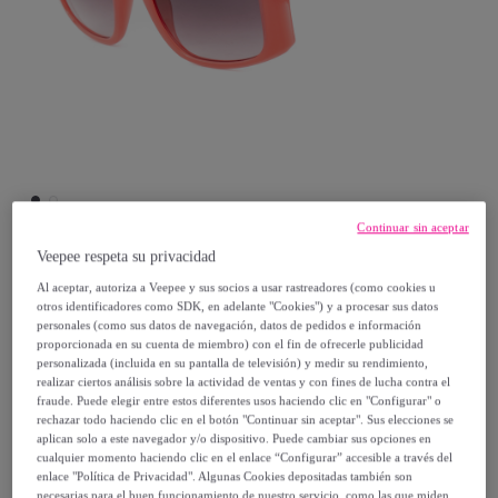
Continuar sin aceptar
Veepee respeta su privacidad
Guess
Al aceptar, autoriza a Veepee y sus socios a usar rastreadores (como cookies u
otros identificadores como SDK, en adelante "Cookies") y a procesar sus datos
personales (como sus datos de navegación, datos de pedidos e información
Gafas de sol Guess Mujer GU00097-5372F
proporcionada en su cuenta de miembro) con el fin de ofrecerle publicidad
Modelo:
Gafas de sol Guess Mujer
personalizada (incluida en su pantalla de televisión) y medir su rendimiento,
realizar ciertos análisis sobre la actividad de ventas y con fines de lucha contra el
GU00097-5372F
fraude. Puede elegir entre estos diferentes usos haciendo clic en "Configurar" o
rechazar todo haciendo clic en el botón "Continuar sin aceptar". Sus elecciones se
aplican solo a este navegador y/o dispositivo. Puede cambiar sus opciones en
43
,
€
00
cualquier momento haciendo clic en el enlace “Configurar” accesible a través del
enlace "Política de Privacidad". Algunas Cookies depositadas también son
necesarias para el buen funcionamiento de nuestro servicio, como las que miden