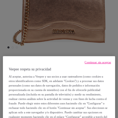
Continuar sin aceptar
Primadonna Collection
Veepee respeta su privacidad
Al aceptar, autoriza a Veepee y sus socios a usar rastreadores (como cookies u
Mini-sac rose or à main
otros identificadores como SDK, en adelante "Cookies") y a procesar sus datos
Modelo:
UNI
personales (como sus datos de navegación, datos de pedidos e información
proporcionada en su cuenta de miembro) con el fin de ofrecerle publicidad
personalizada (incluida en su pantalla de televisión) y medir su rendimiento,
9
,
€
realizar ciertos análisis sobre la actividad de ventas y con fines de lucha contra el
99
fraude. Puede elegir entre estos diferentes usos haciendo clic en "Configurar" o
rechazar todo haciendo clic en el botón "Continuar sin aceptar". Sus elecciones se
39
,
€
aplican solo a este navegador y/o dispositivo. Puede cambiar sus opciones en
99
cualquier momento haciendo clic en el enlace “Configurar” accesible a través del