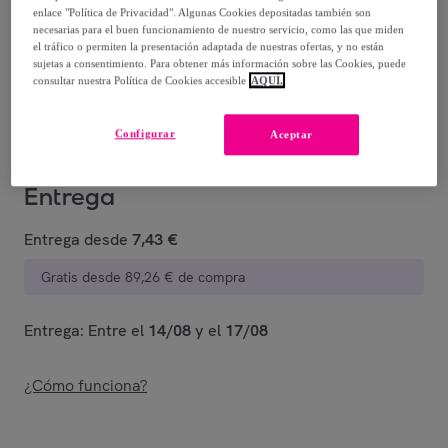
-
75
%
enlace "Política de Privacidad". Algunas Cookies depositadas también son
necesarias para el buen funcionamiento de nuestro servicio, como las que miden
Vendido por
PRIMADONNA COLLECTION
el tráfico o permiten la presentación adaptada de nuestras ofertas, y no están
sujetas a consentimiento. Para obtener más información sobre las Cookies, puede
consultar nuestra Política de Cookies accesible
AQUÍ.
Están agotándose
Configurar
Aceptar
Entrega
Entrega desde
7,43 €
Gratis desde 89,26 € de compra
Entrega: Entre el
14/08
y el
17/08
¿Cómo funciona?