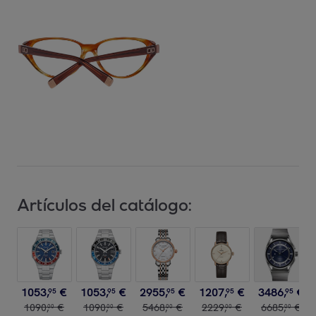
Artículos del catálogo:
1053
,
€
1053
,
€
2955
,
€
1207
,
€
3486
,
€
95
95
95
95
95
1090
,
€
1090
,
€
5468
,
€
2229
,
€
6685
,
€
00
00
00
00
00