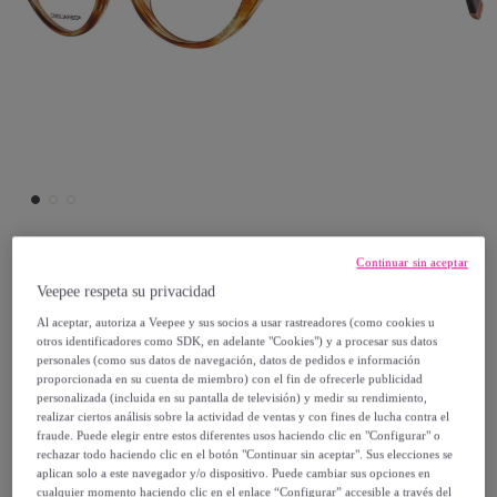
Continuar sin aceptar
Dsquared2
Veepee respeta su privacidad
Al aceptar, autoriza a Veepee y sus socios a usar rastreadores (como cookies u
Montura de gafas Dsquared2 Mujer
otros identificadores como SDK, en adelante "Cookies") y a procesar sus datos
DQ5060-047-56
personales (como sus datos de navegación, datos de pedidos e información
proporcionada en su cuenta de miembro) con el fin de ofrecerle publicidad
Modelo:
Montura de gafas Dsquared2
personalizada (incluida en su pantalla de televisión) y medir su rendimiento,
Mujer DQ5060-047-56
realizar ciertos análisis sobre la actividad de ventas y con fines de lucha contra el
fraude. Puede elegir entre estos diferentes usos haciendo clic en "Configurar" o
rechazar todo haciendo clic en el botón "Continuar sin aceptar". Sus elecciones se
25
,
€
aplican solo a este navegador y/o dispositivo. Puede cambiar sus opciones en
00
cualquier momento haciendo clic en el enlace “Configurar” accesible a través del