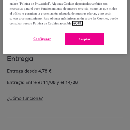
enlace "Política de Privacidad". Algunas Cookies depositadas también son
210
,
€
necesarias para el buen funcionamiento de nuestro servicio, como las que miden
00
el tráfico o permiten la presentación adaptada de nuestras ofertas, y no están
-
88
%
sujetas a consentimiento. Para obtener más información sobre las Cookies, puede
consultar nuestra Política de Cookies accesible
AQUÍ.
Vendido por
Relojitos
Configurar
Aceptar
Entrega
Entrega desde
4,78 €
Entrega: Entre el
11/08
y el
14/08
¿Cómo funciona?