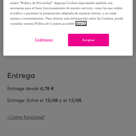
enlace "Política de Privacidad". Algunas Cookies depositadas también son
necesarias para el buen funcionamiento de nuestro servicio, como las que miden
190
,
€
00
el tráfico o permiten la presentación adaptada de nuestras ofertas, y no están
-
81
%
sujetas a consentimiento. Para obtener más información sobre las Cookies, puede
consultar nuestra Política de Cookies accesible
AQUÍ.
Vendido por
Relojitos
Configurar
Aceptar
Están agotándose
Entrega
Entrega desde
4,78 €
Entrega: Entre el
10/08
y el
13/08
¿Cómo funciona?