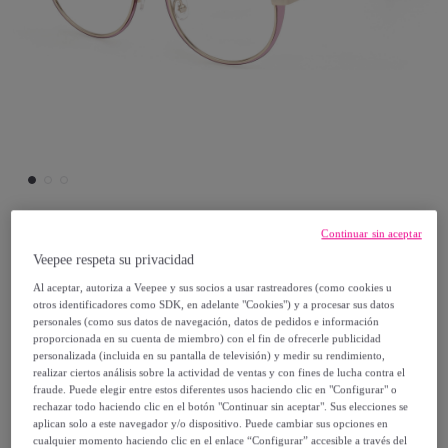
Continuar sin aceptar
Emilio Pucci
Veepee respeta su privacidad
Al aceptar, autoriza a Veepee y sus socios a usar rastreadores (como cookies u
Montura de gafas Emilio Pucci Mujer
otros identificadores como SDK, en adelante "Cookies") y a procesar sus datos
personales (como sus datos de navegación, datos de pedidos e información
EP5220-51080
proporcionada en su cuenta de miembro) con el fin de ofrecerle publicidad
Modelo:
Montura de gafas Emilio Pucci
personalizada (incluida en su pantalla de televisión) y medir su rendimiento,
realizar ciertos análisis sobre la actividad de ventas y con fines de lucha contra el
Mujer EP5220-51080
fraude. Puede elegir entre estos diferentes usos haciendo clic en "Configurar" o
rechazar todo haciendo clic en el botón "Continuar sin aceptar". Sus elecciones se
aplican solo a este navegador y/o dispositivo. Puede cambiar sus opciones en
35
,
€
00
cualquier momento haciendo clic en el enlace “Configurar” accesible a través del