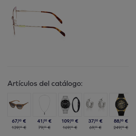
Artículos del catálogo:
67
,
€
41
,
€
109
,
€
37
,
€
88
,
€
00
00
00
00
00
139
,
€
79
,
€
169
,
€
69
,
€
249
,
€
00
00
00
00
90