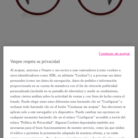
Continuar sin aceptar
Veepee respeta su privacidad
Al aceptar, autoriza a Veepee y sus socios a usar rastreadores (como cookies u
otros identificadores como SDK, en adelante "Cookies") y a procesar sus datos
M Missoni
personales (como sus datos de navegación, datos de pedidos e información
proporcionada en su cuenta de miembro) con el fin de ofrecerle publicidad
Montura de gafas M Missoni Mujer MMI-
personalizada (incluida en su pantalla de televisión) y medir su rendimiento,
realizar ciertos análisis sobre la actividad de ventas y con fines de lucha contra el
0077-B3V
fraude. Puede elegir entre estos diferentes usos haciendo clic en "Configurar" o
rechazar todo haciendo clic en el botón "Continuar sin aceptar". Sus elecciones se
Modelo:
Montura de gafas M Missoni Mujer
aplican solo a este navegador y/o dispositivo. Puede cambiar sus opciones en
MMI-0077-B3V
cualquier momento haciendo clic en el enlace “Configurar” accesible a través del
enlace "Política de Privacidad". Algunas Cookies depositadas también son
necesarias para el buen funcionamiento de nuestro servicio, como las que miden
49
,
€
00
el tráfico o permiten la presentación adaptada de nuestras ofertas, y no están