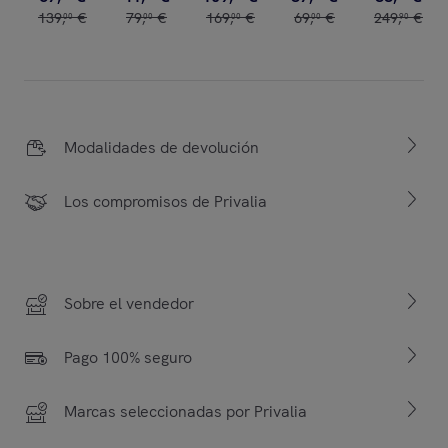
139
,
€
79
,
€
169
,
€
69
,
€
249
,
€
00
00
00
00
90
Modalidades de devolución
Los compromisos de Privalia
Sobre el vendedor
Pago 100% seguro
Marcas seleccionadas por Privalia