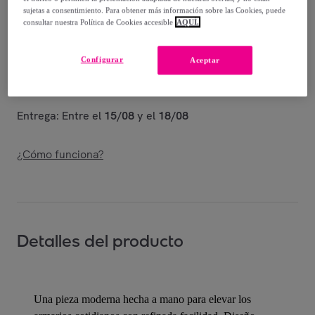
sujetas a consentimiento. Para obtener más información sobre las Cookies, puede
consultar nuestra Política de Cookies accesible
AQUÍ.
Entrega
Configurar
Aceptar
Envío gratis
Entrega: Entre el
15/08
y el
18/08
¿Cómo funciona?
Detalles del producto
Una pieza moderna hecha a mano para elevar los