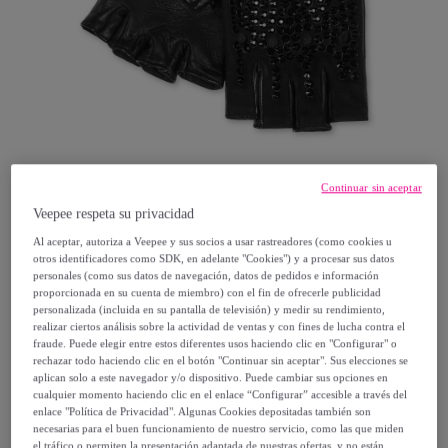
Continuar sin aceptar
Veepee respeta su privacidad
Al aceptar, autoriza a Veepee y sus socios a usar rastreadores (como cookies u
Philipp Plein
otros identificadores como SDK, en adelante "Cookies") y a procesar sus datos
personales (como sus datos de navegación, datos de pedidos e información
proporcionada en su cuenta de miembro) con el fin de ofrecerle publicidad
PHILIPP PLEIN Guantes
personalizada (incluida en su pantalla de televisión) y medir su rendimiento,
realizar ciertos análisis sobre la actividad de ventas y con fines de lucha contra el
fraude. Puede elegir entre estos diferentes usos haciendo clic en "Configurar" o
1250
,
€
00
rechazar todo haciendo clic en el botón "Continuar sin aceptar". Sus elecciones se
aplican solo a este navegador y/o dispositivo. Puede cambiar sus opciones en
cualquier momento haciendo clic en el enlace “Configurar” accesible a través del
Vendido por
PHILIPP PLEIN
enlace "Política de Privacidad". Algunas Cookies depositadas también son
necesarias para el buen funcionamiento de nuestro servicio, como las que miden
el tráfico o permiten la presentación adaptada de nuestras ofertas, y no están