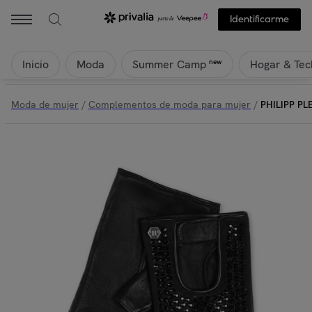
Identificarme
Inicio
Moda
Hogar & Tec
new
Summer Camp
Moda de mujer
/
Complementos de moda para mujer
/
PHILIPP PL