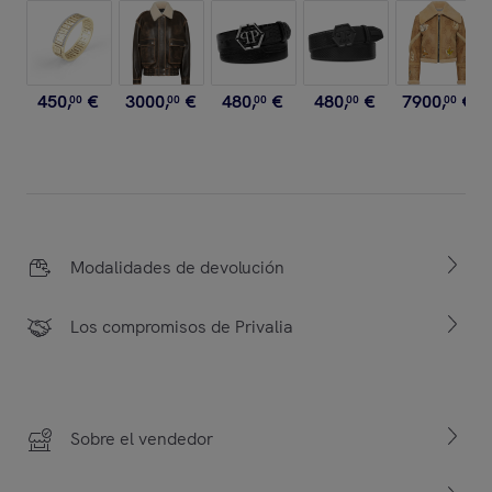
450
,
€
3000
,
€
480
,
€
480
,
€
7900
,
€
00
00
00
00
00
Modalidades de devolución
Los compromisos de Privalia
Sobre el vendedor