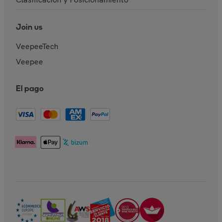
Join us
VeepeeTech
Veepee
El pago