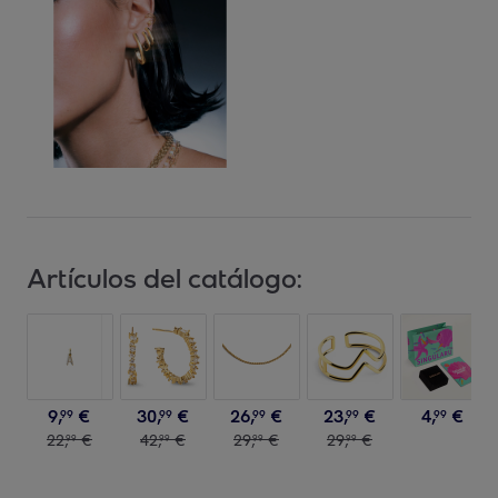
Artículos del catálogo:
9
,
€
30
,
€
26
,
€
23
,
€
4
,
€
99
99
99
99
99
22
,
€
42
,
€
29
,
€
29
,
€
99
99
99
99