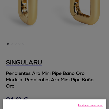
SINGULARU
Pendientes Aro Mini Pipe Baño Oro
Modelo:
Pendientes Aro Mini Pipe Baño
Oro
21
,
€
99
Continuar sin aceptar