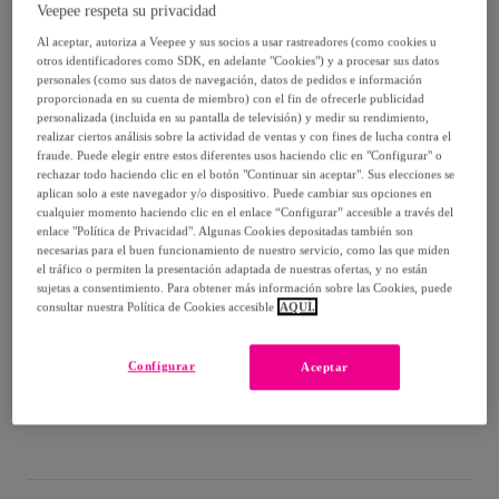
29
,
€
99
Veepee respeta su privacidad
-
26
%
Al aceptar, autoriza a Veepee y sus socios a usar rastreadores (como cookies u
otros identificadores como SDK, en adelante "Cookies") y a procesar sus datos
Vendido por
Singularu
personales (como sus datos de navegación, datos de pedidos e información
proporcionada en su cuenta de miembro) con el fin de ofrecerle publicidad
personalizada (incluida en su pantalla de televisión) y medir su rendimiento,
realizar ciertos análisis sobre la actividad de ventas y con fines de lucha contra el
fraude. Puede elegir entre estos diferentes usos haciendo clic en "Configurar" o
rechazar todo haciendo clic en el botón "Continuar sin aceptar". Sus elecciones se
Entrega
aplican solo a este navegador y/o dispositivo. Puede cambiar sus opciones en
cualquier momento haciendo clic en el enlace “Configurar” accesible a través del
enlace "Política de Privacidad". Algunas Cookies depositadas también son
Entrega desde
2,99 €
necesarias para el buen funcionamiento de nuestro servicio, como las que miden
el tráfico o permiten la presentación adaptada de nuestras ofertas, y no están
Gratis desde 30 € de compra
sujetas a consentimiento. Para obtener más información sobre las Cookies, puede
consultar nuestra Política de Cookies accesible
AQUÍ.
Entrega: Entre el
08/08
y el
11/08
Configurar
Aceptar
¿Cómo funciona?