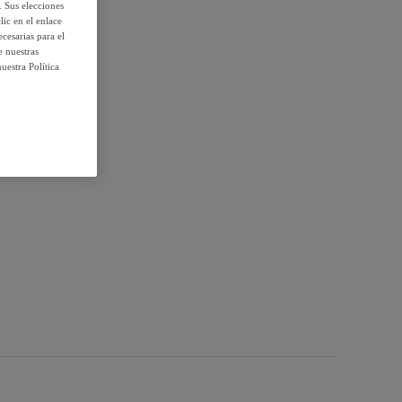
. Sus elecciones
ic en el enlace
cesarias para el
e nuestras
uestra Política