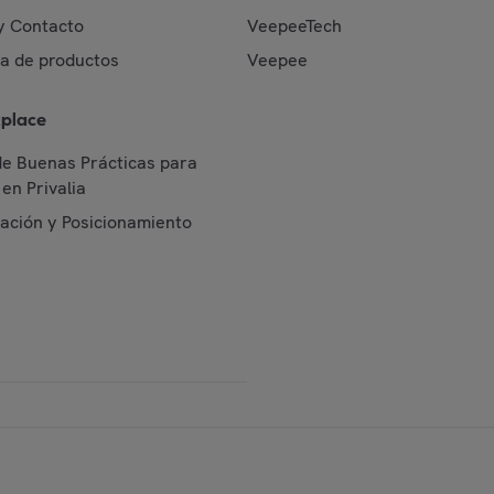
y Contacto
VeepeeTech
da de productos
Veepee
place
de Buenas Prácticas para
en Privalia
cación y Posicionamiento