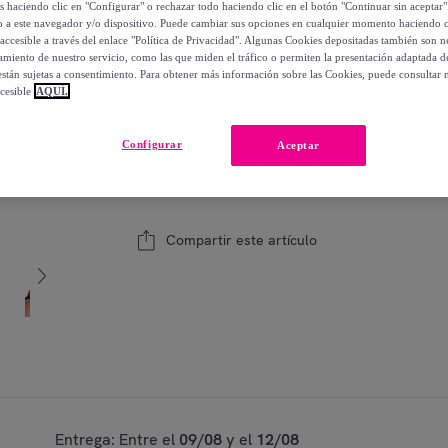
os haciendo clic en "Configurar" o rechazar todo haciendo clic en el botón "Continuar sin aceptar"
-
26
%
lo a este navegador y/o dispositivo. Puede cambiar sus opciones en cualquier momento haciendo cl
accesible a través del enlace "Política de Privacidad". Algunas Cookies depositadas también son ne
miento de nuestro servicio, como las que miden el tráfico o permiten la presentación adaptada d
 están sujetas a consentimiento. Para obtener más información sobre las Cookies, puede consultar n
Modelo:
Pendientes Waves Acero Baño Oro
cesible
AQUÍ.
1
Añadir a la cesta
Configurar
Aceptar
Vendido por
Singularu
Compartir este artículo
Entrega: Entre el
09/08
y el
12/08