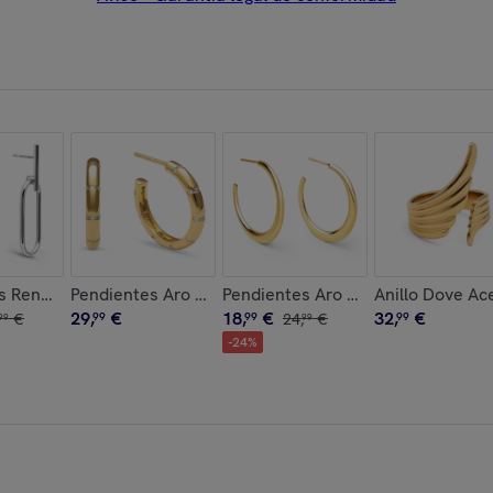
s Renata
Pendientes Aro Starla Sparks M Baño Oro
Pendientes Aro Cenit Baño Oro
Anillo Dove Ac
29
,
€
18
,
€
32
,
€
€
99
99
24
,
€
99
99
99
-
24
%