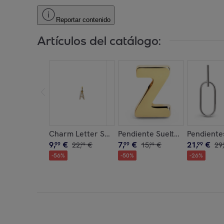
Reportar contenido
Artículos del catálogo:
Charm Letter Spark Plata Baño Oro
Pendiente Suelto Letter Plata
Pendiente
9
,
€
7
,
€
21
,
€
99
22
,
€
99
15
,
€
99
29
,
99
99
-
56
%
-
50
%
-
26
%