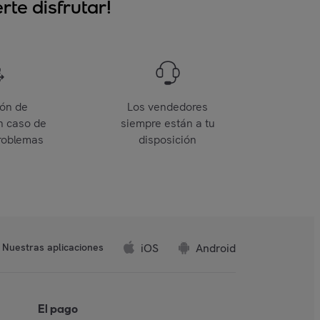
te disfrutar!
ión de
Los vendedores
n caso de
siempre están a tu
roblemas
disposición
iOS
Android
Nuestras aplicaciones
El pago