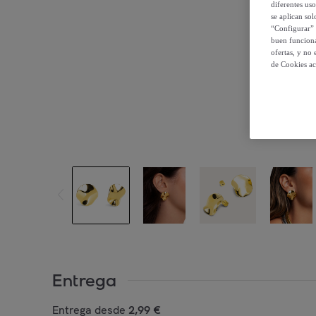
diferentes us
se aplican so
“Configurar” 
buen funciona
ofertas, y no
de Cookies ac
Entrega
Entrega desde
2,99 €