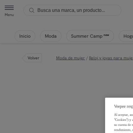
Menu
Inicio
Moda
Hoga
new
Summer Camp
Volver
Moda de mujer
/
Reloj y joyas para muje
Veepee resp
Al aceptar, a
"Cookies") y 
su cuenta de 
rendimiento, r