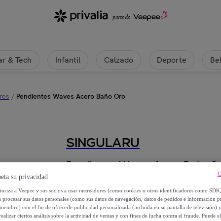
r & Tech
Infantil
Calzado
Deporte
Be
res
/
Pendientes Waves Acero Baño Oro
SINGULARU
Pendientes Waves Acero Baño O
C
eta su privacidad
18
,
€
99
utoriza a Veepee y sus socios a usar rastreadores (como cookies u otros identificadores como SDK
a procesar sus datos personales (como sus datos de navegación, datos de pedidos e información 
miembro) con el fin de ofrecerle publicidad personalizada (incluida en su pantalla de televisión) 
25
,
€
99
ealizar ciertos análisis sobre la actividad de ventas y con fines de lucha contra el fraude. Puede el