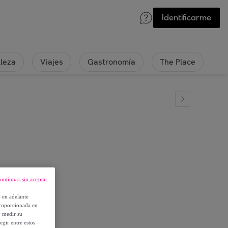
Identificarme
lleza
Viajes
Gastronomía
The Place
ro
ontinuar sin aceptar
, en adelante
proporcionada en
y medir su
egir entre estos