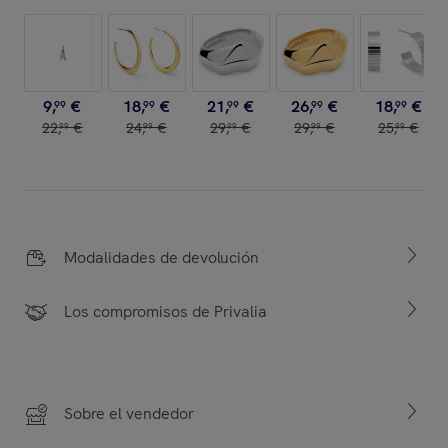
9
,
€
18
,
€
21
,
€
26
,
€
18
,
€
99
99
99
99
99
22
,
€
24
,
€
29
,
€
29
,
€
25
,
€
99
99
99
99
99
Modalidades de devolución
Los compromisos de Privalia
Sobre el vendedor