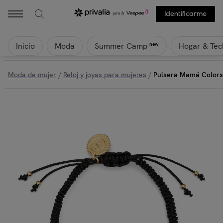
Identificarme
Inicio
Moda
Hogar & Tec
new
Summer Camp
Moda de mujer
/
Reloj y joyas para mujeres
/
Pulsera Mamá Colors