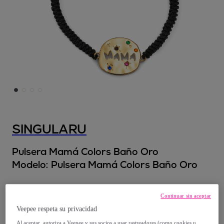
SINGULARU
Pulsera Mamá Colors Baño Oro
Modelo:
Pulsera Mamá Colors Baño Oro
27
,
€
99
Continuar sin aceptar
Veepee respeta su privacidad
35
,
€
99
Al aceptar, autoriza a Veepee y sus socios a usar rastreadores (como cookies u