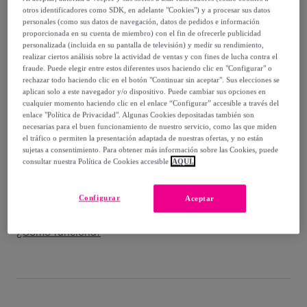
-
22
%
otros identificadores como SDK, en adelante "Cookies") y a procesar sus datos
personales (como sus datos de navegación, datos de pedidos e información
Vendido por
Singularu
proporcionada en su cuenta de miembro) con el fin de ofrecerle publicidad
personalizada (incluida en su pantalla de televisión) y medir su rendimiento,
realizar ciertos análisis sobre la actividad de ventas y con fines de lucha contra el
fraude. Puede elegir entre estos diferentes usos haciendo clic en "Configurar" o
rechazar todo haciendo clic en el botón "Continuar sin aceptar". Sus elecciones se
aplican solo a este navegador y/o dispositivo. Puede cambiar sus opciones en
Entrega
cualquier momento haciendo clic en el enlace “Configurar” accesible a través del
enlace "Política de Privacidad". Algunas Cookies depositadas también son
necesarias para el buen funcionamiento de nuestro servicio, como las que miden
Entrega desde
2,99 €
el tráfico o permiten la presentación adaptada de nuestras ofertas, y no están
sujetas a consentimiento. Para obtener más información sobre las Cookies, puede
Gratis desde 30 € de compra
consultar nuestra Política de Cookies accesible
AQUÍ.
Entrega: Entre el
09/08
y el
12/08
Configurar
Aceptar
¿Cómo funciona?