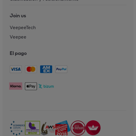
Join us
VeepeeTech
Veepee
El pago