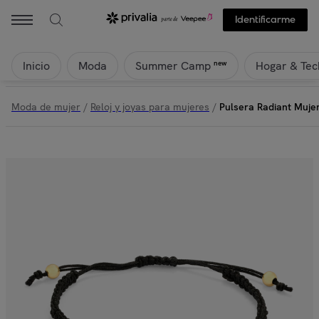
Identificarme
Inicio
Moda
Hogar & Tec
new
Summer Camp
Moda de mujer
/
Reloj y joyas para mujeres
/
Pulsera Radiant Muje