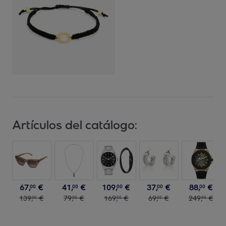
Artículos del catálogo:
67
,
€
41
,
€
109
,
€
37
,
€
88
,
€
00
00
00
00
00
139
,
€
79
,
€
169
,
€
69
,
€
249
,
€
00
00
00
00
90