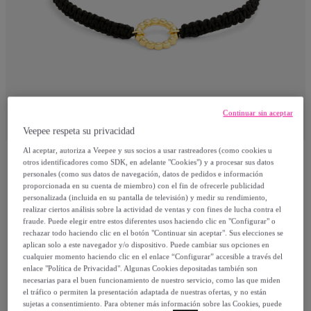
Continuar sin aceptar
Veepee respeta su privacidad
Al aceptar, autoriza a Veepee y sus socios a usar rastreadores (como cookies u
otros identificadores como SDK, en adelante "Cookies") y a procesar sus datos
Radiant
personales (como sus datos de navegación, datos de pedidos e información
proporcionada en su cuenta de miembro) con el fin de ofrecerle publicidad
personalizada (incluida en su pantalla de televisión) y medir su rendimiento,
Pulsera Radiant Mujer RY000021
realizar ciertos análisis sobre la actividad de ventas y con fines de lucha contra el
fraude. Puede elegir entre estos diferentes usos haciendo clic en "Configurar" o
Modelo:
Pulsera Radiant Mujer RY000021
rechazar todo haciendo clic en el botón "Continuar sin aceptar". Sus elecciones se
aplican solo a este navegador y/o dispositivo. Puede cambiar sus opciones en
cualquier momento haciendo clic en el enlace “Configurar” accesible a través del
23
,
€
00
enlace "Política de Privacidad". Algunas Cookies depositadas también son
necesarias para el buen funcionamiento de nuestro servicio, como las que miden
el tráfico o permiten la presentación adaptada de nuestras ofertas, y no están
39
,
€
90
sujetas a consentimiento. Para obtener más información sobre las Cookies, puede