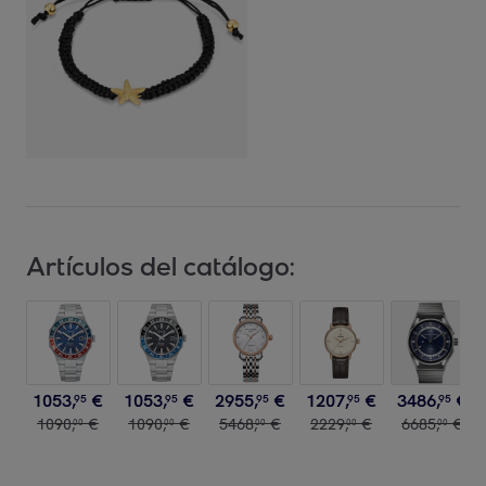
Artículos del catálogo:
1053
,
€
1053
,
€
2955
,
€
1207
,
€
3486
,
€
95
95
95
95
95
1090
,
€
1090
,
€
5468
,
€
2229
,
€
6685
,
€
00
00
00
00
00