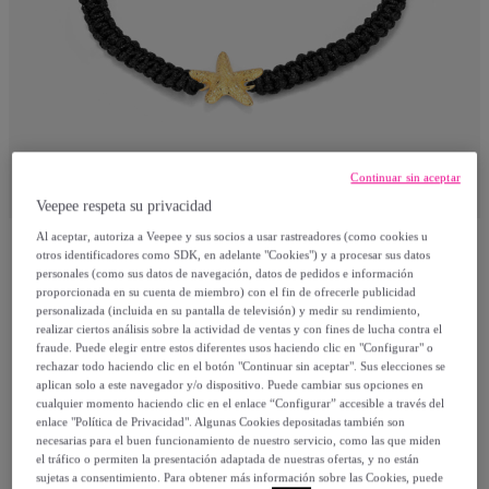
Continuar sin aceptar
Veepee respeta su privacidad
Al aceptar, autoriza a Veepee y sus socios a usar rastreadores (como cookies u
otros identificadores como SDK, en adelante "Cookies") y a procesar sus datos
Radiant
personales (como sus datos de navegación, datos de pedidos e información
proporcionada en su cuenta de miembro) con el fin de ofrecerle publicidad
personalizada (incluida en su pantalla de televisión) y medir su rendimiento,
Pulsera Radiant Mujer RY000138
realizar ciertos análisis sobre la actividad de ventas y con fines de lucha contra el
fraude. Puede elegir entre estos diferentes usos haciendo clic en "Configurar" o
Modelo:
Pulsera Radiant Mujer RY000138
rechazar todo haciendo clic en el botón "Continuar sin aceptar". Sus elecciones se
aplican solo a este navegador y/o dispositivo. Puede cambiar sus opciones en
cualquier momento haciendo clic en el enlace “Configurar” accesible a través del
23
,
€
00
enlace "Política de Privacidad". Algunas Cookies depositadas también son
necesarias para el buen funcionamiento de nuestro servicio, como las que miden
el tráfico o permiten la presentación adaptada de nuestras ofertas, y no están
39
,
€
90
sujetas a consentimiento. Para obtener más información sobre las Cookies, puede