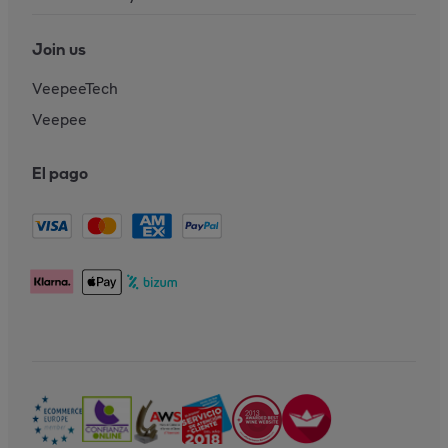
Join us
VeepeeTech
Veepee
El pago