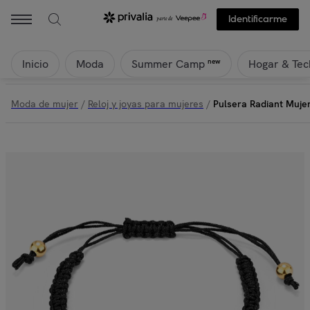
Identificarme
Inicio
Moda
Hogar & Tec
new
Summer Camp
Moda de mujer
/
Reloj y joyas para mujeres
/
Pulsera Radiant Muje