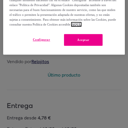
cualquier momento haciendo clic en el enlace “Configurar” accesible a través del
enlace "Política de Privacidad". Algunas Cookies depositadas también son
100
,
€
00
necesarias para el buen funcionamiento de nuestro servicio, como las que miden
el tráfico o permiten la presentación adaptada de nuestras ofertas, y no están
sujetas a consentimiento. Para obtener más información sobre las Cookies, puede
625
,
€
00
consultar nuestra Política de Cookies accesible
AQUÍ.
-
84
%
Configurar
Aceptar
Posible recogida de tu antiguo producto
ver condiciones
,
Vendido por
Relojitos
Último producto
Entrega
Entrega desde
4,78 €