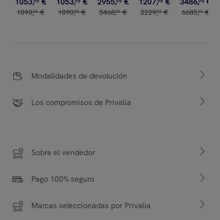
1053
,
€
1053
,
€
2955
,
€
1207
,
€
3486
,
€
95
95
95
95
95
1090
,
€
1090
,
€
5468
,
€
2229
,
€
6685
,
€
00
00
00
00
00
Modalidades de devolución
Los compromisos de Privalia
Sobre el vendedor
Pago 100% seguro
Marcas seleccionadas por Privalia