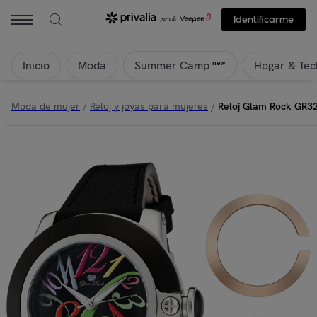
Identificarme
Inicio
Moda
Hogar & Tec
new
Summer Camp
Moda de mujer
/
Reloj y joyas para mujeres
/
Reloj Glam Rock GR3