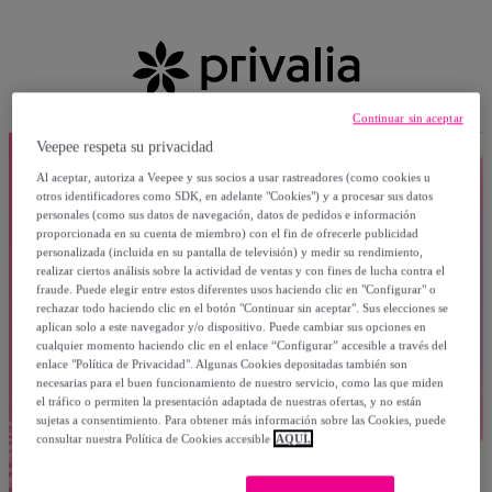
Continuar sin aceptar
Veepee respeta su privacidad
Al aceptar, autoriza a Veepee y sus socios a usar rastreadores (como cookies u
otros identificadores como SDK, en adelante "Cookies") y a procesar sus datos
personales (como sus datos de navegación, datos de pedidos e información
proporcionada en su cuenta de miembro) con el fin de ofrecerle publicidad
personalizada (incluida en su pantalla de televisión) y medir su rendimiento,
realizar ciertos análisis sobre la actividad de ventas y con fines de lucha contra el
fraude. Puede elegir entre estos diferentes usos haciendo clic en "Configurar" o
rechazar todo haciendo clic en el botón "Continuar sin aceptar". Sus elecciones se
aplican solo a este navegador y/o dispositivo. Puede cambiar sus opciones en
cualquier momento haciendo clic en el enlace “Configurar” accesible a través del
enlace "Política de Privacidad". Algunas Cookies depositadas también son
necesarias para el buen funcionamiento de nuestro servicio, como las que miden
el tráfico o permiten la presentación adaptada de nuestras ofertas, y no están
sujetas a consentimiento. Para obtener más información sobre las Cookies, puede
consultar nuestra Política de Cookies accesible
AQUÍ.