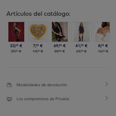
Artículos del catálogo:
23
,
€
7
,
€
69
,
€
41
,
€
8
,
€
95
95
95
95
95
39
,
€
14
,
€
89
,
€
69
,
€
16
,
€
95
95
95
95
95
Modalidades de devolución
Los compromisos de Privalia