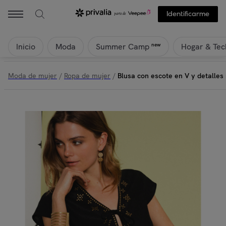
Identificarme
Inicio
Moda
Hogar & Tec
new
Summer Camp
Moda de mujer
/
Ropa de mujer
/
Blusa con escote en V y detalles