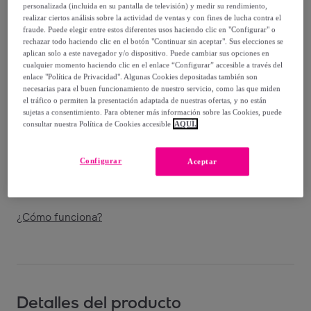
personalizada (incluida en su pantalla de televisión) y medir su rendimiento,
Vendido por
THE-ARE
realizar ciertos análisis sobre la actividad de ventas y con fines de lucha contra el
fraude. Puede elegir entre estos diferentes usos haciendo clic en "Configurar" o
rechazar todo haciendo clic en el botón "Continuar sin aceptar". Sus elecciones se
aplican solo a este navegador y/o dispositivo. Puede cambiar sus opciones en
cualquier momento haciendo clic en el enlace “Configurar” accesible a través del
enlace "Política de Privacidad". Algunas Cookies depositadas también son
Entrega
necesarias para el buen funcionamiento de nuestro servicio, como las que miden
el tráfico o permiten la presentación adaptada de nuestras ofertas, y no están
sujetas a consentimiento. Para obtener más información sobre las Cookies, puede
Entrega desde
3,87 €
consultar nuestra Política de Cookies accesible
AQUÍ.
Gratis desde 89 € de compra
Configurar
Aceptar
Entrega: Entre el
15/08
y el
18/08
¿Cómo funciona?
Detalles del producto