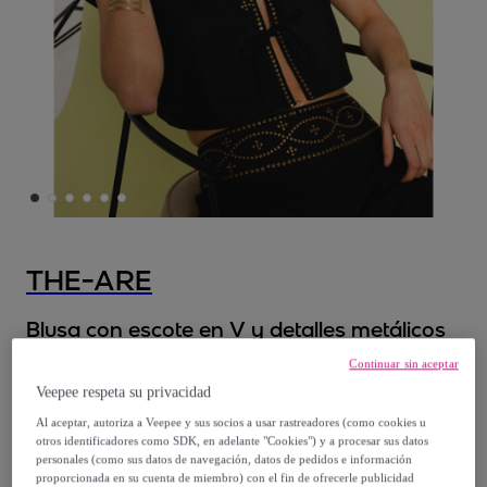
THE-ARE
Blusa con escote en V y detalles metálicos
Continuar sin aceptar
39
,
€
95
Veepee respeta su privacidad
Al aceptar, autoriza a Veepee y sus socios a usar rastreadores (como cookies u
55
,
€
95
otros identificadores como SDK, en adelante "Cookies") y a procesar sus datos
personales (como sus datos de navegación, datos de pedidos e información
-
28
%
proporcionada en su cuenta de miembro) con el fin de ofrecerle publicidad