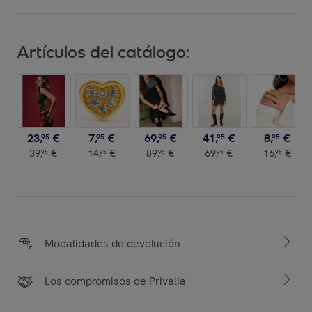
Artículos del catálogo:
23
,
€
7
,
€
69
,
€
41
,
€
8
,
€
95
95
95
95
95
39
,
€
14
,
€
89
,
€
69
,
€
16
,
€
95
95
95
95
95
Modalidades de devolución
Los compromisos de Privalia