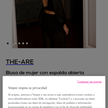
THE-ARE
Blusa de mujer con espalda abierta
Continuar sin aceptar
29
,
€
95
Veepee respeta su privacidad
Al aceptar, autoriza a Veepee y sus socios a usar rastreadores (como cookies u
59
,
€
95
otros identificadores como SDK, en adelante "Cookies") y a procesar sus datos
-
50
%
personales (como sus datos de navegación, datos de pedidos e información
proporcionada en su cuenta de miembro) con el fin de ofrecerle publicidad