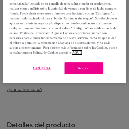
Vendido por
THE-ARE
personalizada (incluida en su pantalla de televisión) y medir su rendimiento,
realizar ciertos análisis sobre la actividad de ventas y con fines de lucha contra el
fraude. Puede elegir entre estos diferentes usos haciendo clic en "Configurar" o
rechazar todo haciendo clic en el botón "Continuar sin aceptar". Sus elecciones se
aplican solo a este navegador y/o dispositivo. Puede cambiar sus opciones en
cualquier momento haciendo clic en el enlace “Configurar” accesible a través del
Entrega
enlace "Política de Privacidad". Algunas Cookies depositadas también son
necesarias para el buen funcionamiento de nuestro servicio, como las que miden
el tráfico o permiten la presentación adaptada de nuestras ofertas, y no están
Entrega desde
3,87 €
sujetas a consentimiento. Para obtener más información sobre las Cookies, puede
consultar nuestra Política de Cookies accesible
AQUÍ.
Gratis desde 89 € de compra
Configurar
Aceptar
Entrega: Entre el
16/08
y el
19/08
¿Cómo funciona?
Detalles del producto