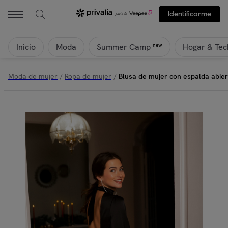
Identificarme
Inicio
Moda
Hogar & Tec
new
Summer Camp
Moda de mujer
/
Ropa de mujer
/
Blusa de mujer con espalda abier