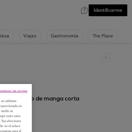
Identificarme
lleza
Viajes
Gastronomía
The Place
ontinuar sin aceptar
ra de invierno de manga corta
, en adelante
proporcionada en
y medir su
egir entre estos
. Sus elecciones
ic en el enlace
cesarias para el