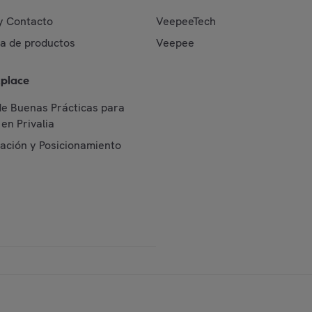
y Contacto
VeepeeTech
da de productos
Veepee
place
de Buenas Prácticas para
en Privalia
cación y Posicionamiento