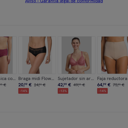
Aviso – Garantía legal de conformidad
n escote redondo ligeramente escotado
e patrón básico con escote redondo ligeramente escotado
ica con encaje reciclado y tul
Braga midi Flower Elegance con encaje reciclado
Sujetador sin aros de encaje con 
Faja reductora 
20
,
€
42
,
€
64
,
€
€
99
24
,
€
99
49
,
€
99
75
,
€
50
50
50
90
-
14
%
-
13
%
-
14
%