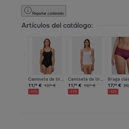
Reportar contenido
Artículos del catálogo:
Camiseta de tirantes finos de patrón básico co
Camiseta de tirantes finos d
Braga clás
11
,
€
11
,
€
17
,
€
99
13
,
€
99
13
,
€
99
20
,
50
50
-
11
%
-
11
%
-
12
%