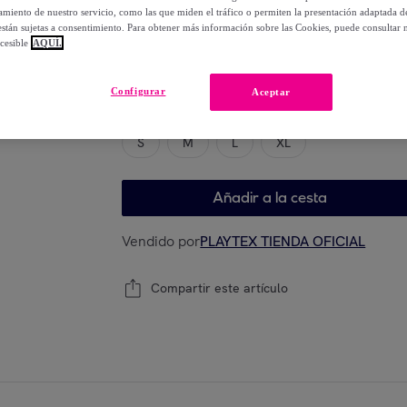
-
11
%
miento de nuestro servicio, como las que miden el tráfico o permiten la presentación adaptada d
 están sujetas a consentimiento. Para obtener más información sobre las Cookies, puede consultar n
cesible
AQUÍ.
Elige tu modelo
Configurar
Aceptar
S
M
L
XL
Añadir a la cesta
Vendido por
PLAYTEX TIENDA OFICIAL
Compartir este artículo