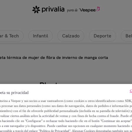
r & Tech
Infantil
Calzado
Deporte
Be
ta térmica de mujer de fibra de invierno de manga corta
Playtex
C
eta su privacidad
Camiseta térmica de mujer de fib
utoriza a Veepee y sus socios a usar rastreadores (como cookies u otros identificadores como SDK
a procesar sus datos personales (como sus datos de navegación, datos de pedidos e información 
miembro) con el fin de ofrecerle publicidad personalizada (incluida en su pantalla de televisión) 
11
,
€
99
ealizar ciertos análisis sobre la actividad de ventas y con fines de lucha contra el fraude. Puede el
os haciendo clic en "Configurar" o rechazar todo haciendo clic en el botón "Continuar sin aceptar"
lo a este navegador y/o dispositivo. Puede cambiar sus opciones en cualquier momento haciendo cl
13
,
€
50
accesible a través del enlace "Política de Privacidad". Algunas Cookies depositadas también son ne