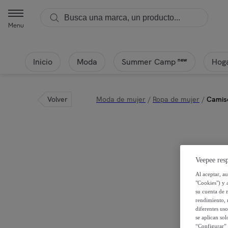
Menu
Inicio
Moda
Hoga
new
Summer Camp
Volver
Moda de mujer
/
Ropa de mujer
/
Camise
Veepee resp
Al aceptar, a
"Cookies") y 
su cuenta de 
rendimiento, r
diferentes us
se aplican so
“Configurar” 