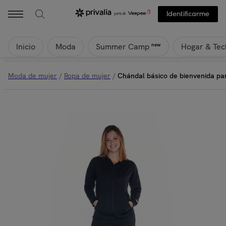
Identificarme
Inicio
Moda
Hogar & Tec
new
Summer Camp
Moda de mujer
/
Ropa de mujer
/
Chándal básico de bienvenida pa