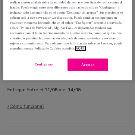
realizar ciertos análisis sobre la actividad de ventas y con fines de lucha contra el
Guía de tallas
fraude. Puede elegir entre estos diferentes usos haciendo clic en "Configurar" o
rechazar todo haciendo clic en el botón "Continuar sin aceptar". Sus elecciones se
Vendido por
Leone 1947 Apparel
aplican solo a este navegador y/o dispositivo. Puede cambiar sus opciones en
cualquier momento haciendo clic en el enlace “Configurar” accesible a través del
enlace "Política de Privacidad". Algunas Cookies depositadas también son
necesarias para el buen funcionamiento de nuestro servicio, como las que miden
el tráfico o permiten la presentación adaptada de nuestras ofertas, y no están
sujetas a consentimiento. Para obtener más información sobre las Cookies, puede
Entrega
consultar nuestra Política de Cookies accesible
AQUÍ.
Entrega desde
5,99 €
Configurar
Aceptar
Gratis desde 80,01 € de compra
Entrega: Entre el
11/08
y el
14/08
¿Cómo funciona?