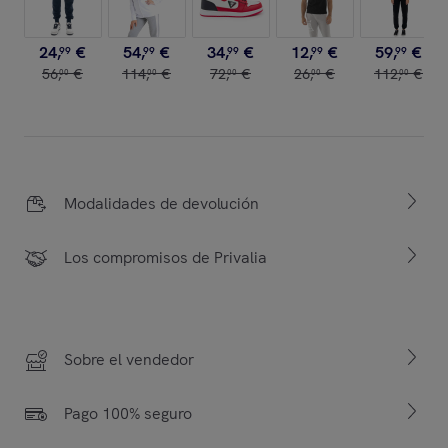
24
,
€
54
,
€
34
,
€
12
,
€
59
,
€
99
99
99
99
99
56
,
€
114
,
€
72
,
€
26
,
€
112
,
€
00
00
00
00
00
Modalidades de devolución
Los compromisos de Privalia
Sobre el vendedor
Pago 100% seguro