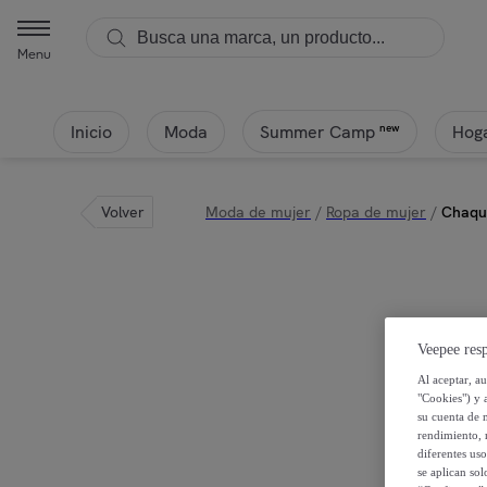
Menu
Inicio
Moda
Hoga
new
Summer Camp
Volver
Moda de mujer
/
Ropa de mujer
/
Chaqu
Veepee resp
Al aceptar, a
"Cookies") y 
su cuenta de 
rendimiento, r
diferentes us
se aplican so