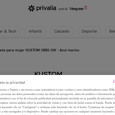
r & Tech
Infantil
Calzado
Deporte
Be
eta para mujer KUSTOM URBS-2W - Azul marino
KUSTOM
C
eta su privacidad
Chaqueta para mujer KUSTOM U
utoriza a Veepee y sus socios a usar rastreadores (como cookies u otros identificadores como SDK
a procesar sus datos personales (como sus datos de navegación, datos de pedidos e información 
69
,
€
90
miembro) con el fin de ofrecerle publicidad personalizada (incluida en su pantalla de televisión) 
ealizar ciertos análisis sobre la actividad de ventas y con fines de lucha contra el fraude. Puede el
os haciendo clic en "Configurar" o rechazar todo haciendo clic en el botón "Continuar sin aceptar"
270
,
€
00
lo a este navegador y/o dispositivo. Puede cambiar sus opciones en cualquier momento haciendo cl