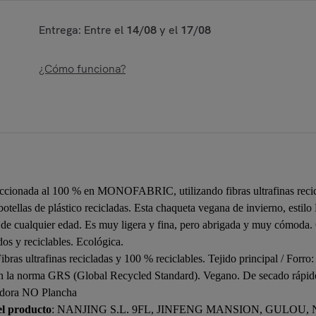
Entrega: Entre el
14/08
y el
17/08
¿Cómo funciona?
ionada al 100 % en MONOFABRIC, utilizando fibras ultrafinas reciclad
otellas de plástico recicladas. Esta chaqueta vegana de invierno, estilo
de cualquier edad. Es muy ligera y fina, pero abrigada y muy cómoda. C
dos y reciclables. Ecológica.
ultrafinas recicladas y 100 % reciclables. Tejido principal / Forro: 
gún la norma GRS (Global Recycled Standard). Vegano. De secado rápido,
adora NO Plancha
el producto
: NANJING S.L. 9FL, JINFENG MANSION, GULOU,