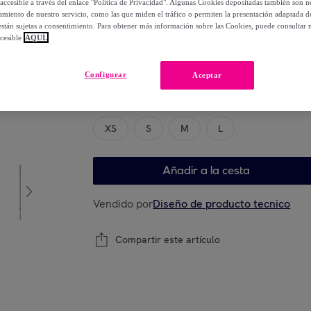
accesible a través del enlace "Política de Privacidad". Algunas Cookies depositadas también son ne
-
74
%
miento de nuestro servicio, como las que miden el tráfico o permiten la presentación adaptada d
 están sujetas a consentimiento. Para obtener más información sobre las Cookies, puede consultar n
cesible
AQUÍ.
Elige tu modelo
Configurar
Aceptar
Guía de tallas
XS
S
M
L
Añadir a la cesta
Vendido por
Diseño de producto tecnico
Compartir este artículo