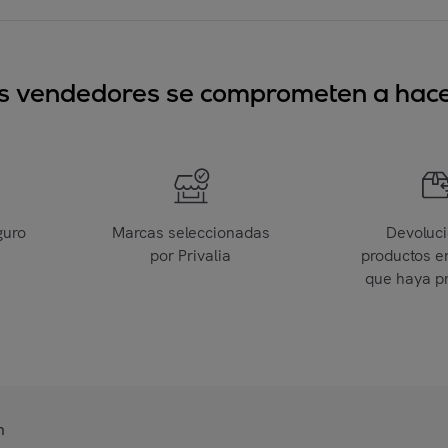
sus vendedores se comprometen a hacer
guro
Marcas seleccionadas
Devoluc
por Privalia
productos e
que haya p
n