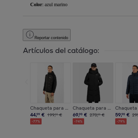
Color
: azul marino
Reportar contenido
Artículos del catálogo:
Chaqueta para hombre ECOON ECOActive Hybrid 
Chaqueta para mujer ECOON 
Chaqueta
44
,
€
69
,
€
59
,
€
99
199
,
€
90
270
,
€
90
29
00
00
-
77
%
-
74
%
-
79
%