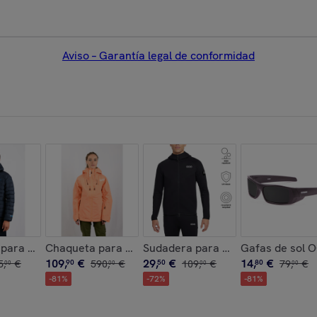
Aviso – Garantía legal de conformidad
Insulated Jacket with cap - Negro con logo ECOON
New York Long jacket - Negro
 para hombre ECOON ECOThermodiscover - Azul
Chaqueta para mujer ECOON ECOExplorer Jacket W
Sudadera para hombre ECOON Lo
Gafas de sol 
109
,
€
29
,
€
14
,
€
5
,
€
90
590
,
€
50
109
,
€
80
79
,
€
00
00
00
00
-
81
%
-
72
%
-
81
%