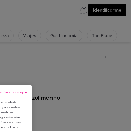
Identificarme
lleza
Viajes
Gastronomía
The Place
ontinuar sin aceptar
RBS-2W - Azul marino
, en adelante
proporcionada en
y medir su
egir entre estos
. Sus elecciones
ic en el enlace