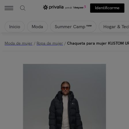
Identificarme
Inicio
Moda
Hogar & Tec
new
Summer Camp
Moda de mujer
/
Ropa de mujer
/
Chaqueta para mujer KUSTOM UR