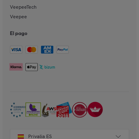
VeepeeTech
Veepee
El pago
Privalia ES