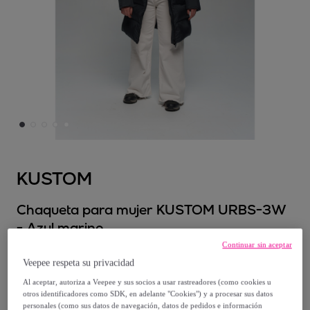
KUSTOM
Chaqueta para mujer KUSTOM URBS-3W
- Azul marino
Continuar sin aceptar
69
,
€
90
Veepee respeta su privacidad
Al aceptar, autoriza a Veepee y sus socios a usar rastreadores (como cookies u
otros identificadores como SDK, en adelante "Cookies") y a procesar sus datos
270
,
€
00
personales (como sus datos de navegación, datos de pedidos e información