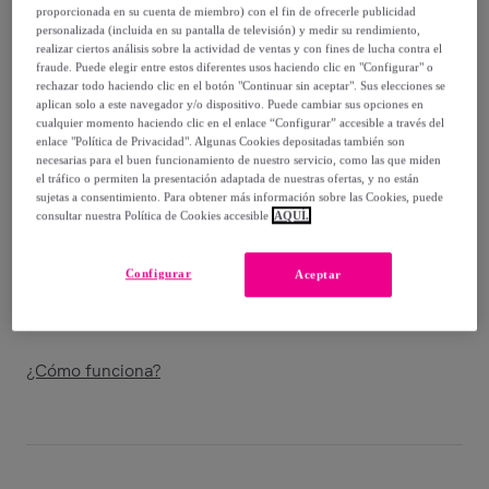
-
74
%
proporcionada en su cuenta de miembro) con el fin de ofrecerle publicidad
personalizada (incluida en su pantalla de televisión) y medir su rendimiento,
Guía de tallas
realizar ciertos análisis sobre la actividad de ventas y con fines de lucha contra el
fraude. Puede elegir entre estos diferentes usos haciendo clic en "Configurar" o
Vendido por
Diseño de producto tecnico
rechazar todo haciendo clic en el botón "Continuar sin aceptar". Sus elecciones se
aplican solo a este navegador y/o dispositivo. Puede cambiar sus opciones en
cualquier momento haciendo clic en el enlace “Configurar” accesible a través del
enlace "Política de Privacidad". Algunas Cookies depositadas también son
necesarias para el buen funcionamiento de nuestro servicio, como las que miden
el tráfico o permiten la presentación adaptada de nuestras ofertas, y no están
sujetas a consentimiento. Para obtener más información sobre las Cookies, puede
Entrega
consultar nuestra Política de Cookies accesible
AQUÍ.
Envío gratis
Configurar
Aceptar
Entrega: Entre el
14/08
y el
17/08
¿Cómo funciona?