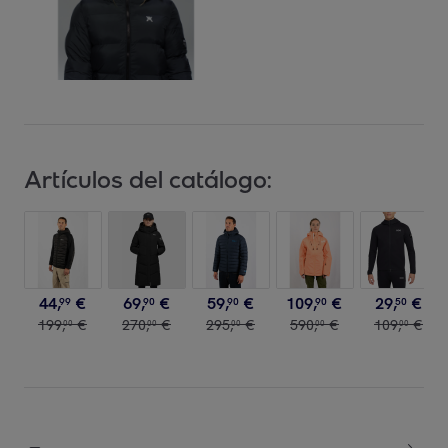
Artículos del catálogo:
44
,
€
69
,
€
59
,
€
109
,
€
29
,
€
99
90
90
90
50
199
,
€
270
,
€
295
,
€
590
,
€
109
,
€
00
00
00
00
00