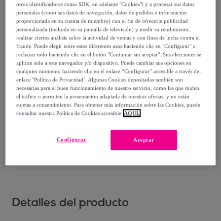
-
48
%
otros identificadores como SDK, en adelante "Cookies") y a procesar sus datos
personales (como sus datos de navegación, datos de pedidos e información
Vendido por
Diempi
proporcionada en su cuenta de miembro) con el fin de ofrecerle publicidad
personalizada (incluida en su pantalla de televisión) y medir su rendimiento,
realizar ciertos análisis sobre la actividad de ventas y con fines de lucha contra el
fraude. Puede elegir entre estos diferentes usos haciendo clic en "Configurar" o
rechazar todo haciendo clic en el botón "Continuar sin aceptar". Sus elecciones se
aplican solo a este navegador y/o dispositivo. Puede cambiar sus opciones en
Entrega
cualquier momento haciendo clic en el enlace “Configurar” accesible a través del
enlace "Política de Privacidad". Algunas Cookies depositadas también son
necesarias para el buen funcionamiento de nuestro servicio, como las que miden
Entrega desde
3,95 €
el tráfico o permiten la presentación adaptada de nuestras ofertas, y no están
sujetas a consentimiento. Para obtener más información sobre las Cookies, puede
Entrega: Entre el
11/08
y el
14/08
consultar nuestra Política de Cookies accesible
AQUÍ.
Configurar
¿Cómo funciona?
Aceptar
Detalles del producto