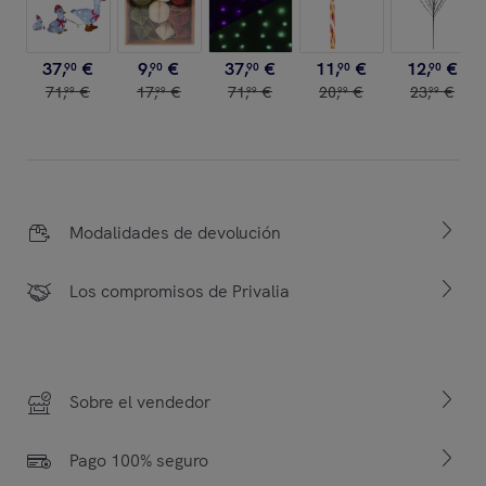
37
,
€
9
,
€
37
,
€
11
,
€
12
,
€
90
90
90
90
90
71
,
€
17
,
€
71
,
€
20
,
€
23
,
€
99
99
99
99
99
Modalidades de devolución
Los compromisos de Privalia
Sobre el vendedor
Pago 100% seguro