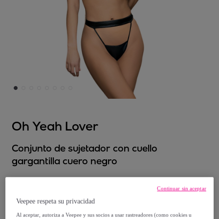
Oh Yeah Lover
Conjunto de sujetador con cuello
gargantilla cuero negro
19
,
€
99
Continuar sin aceptar
Veepee respeta su privacidad
39
,
€
00
Al aceptar, autoriza a Veepee y sus socios a usar rastreadores (como cookies u