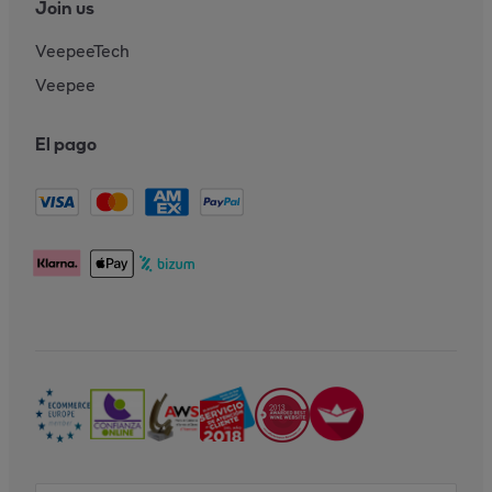
Join us
VeepeeTech
Veepee
El pago