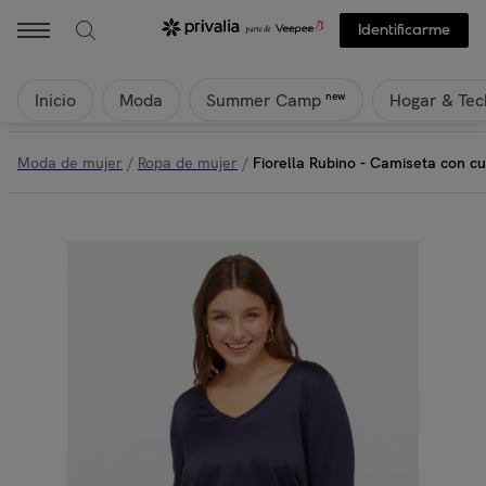
Identificarme
Inicio
Moda
Hogar & Tec
new
Summer Camp
Moda de mujer
/
Ropa de mujer
/
Fiorella Rubino - Camiseta con cue