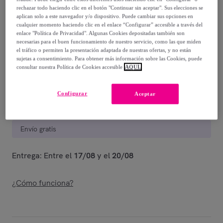
55
,
€
00
rechazar todo haciendo clic en el botón "Continuar sin aceptar". Sus elecciones se
-
50
%
aplican solo a este navegador y/o dispositivo. Puede cambiar sus opciones en
cualquier momento haciendo clic en el enlace “Configurar” accesible a través del
enlace "Política de Privacidad". Algunas Cookies depositadas también son
Guía de tallas
necesarias para el buen funcionamiento de nuestro servicio, como las que miden
el tráfico o permiten la presentación adaptada de nuestras ofertas, y no están
Vendido por
Miroglio Fashion
sujetas a consentimiento. Para obtener más información sobre las Cookies, puede
consultar nuestra Política de Cookies accesible
AQUÍ.
Configurar
Aceptar
Entrega
Envío gratis
Entrega: Entre el
17/08
y el
20/08
¿Cómo funciona?