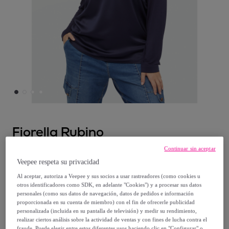
Fiorella Rubino
Continuar sin aceptar
Fiorella Rubino - Camiseta con cuello de
Veepee respeta su privacidad
pico en dos tejidos - Azul
Al aceptar, autoriza a Veepee y sus socios a usar rastreadores (como cookies u
otros identificadores como SDK, en adelante "Cookies") y a procesar sus datos
Desde
personales (como sus datos de navegación, datos de pedidos e información
proporcionada en su cuenta de miembro) con el fin de ofrecerle publicidad
27
,
€
50
personalizada (incluida en su pantalla de televisión) y medir su rendimiento,
realizar ciertos análisis sobre la actividad de ventas y con fines de lucha contra el
fraude. Puede elegir entre estos diferentes usos haciendo clic en "Configurar" o