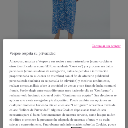
Continuar sin aceptar
Veepee respeta su privacidad
Al aceptar, autoriza a Veepee y sus socios a usar rastreadores (como cookies u
otros identificadores como SDK, en adelante "Cookies") y a procesar sus datos
Fiorella Rubino
personales (como sus datos de navegación, datos de pedidos e información
proporcionada en su cuenta de miembro) con el fin de ofrecerle publicidad
personalizada (incluida en su pantalla de televisión) y medir su rendimiento,
Fiorella Rubino - Vestido foliage largo de
realizar ciertos análisis sobre la actividad de ventas y con fines de lucha contra el
fraude. Puede elegir entre estos diferentes usos haciendo clic en "Configurar" o
algodón - Light - blue
rechazar todo haciendo clic en el botón "Continuar sin aceptar". Sus elecciones se
aplican solo a este navegador y/o dispositivo. Puede cambiar sus opciones en
cualquier momento haciendo clic en el enlace “Configurar” accesible a través del
51
,
€
60
enlace "Política de Privacidad". Algunas Cookies depositadas también son
necesarias para el buen funcionamiento de nuestro servicio, como las que miden
el tráfico o permiten la presentación adaptada de nuestras ofertas, y no están
129
,
€
00
sujetas a consentimiento. Para obtener más información sobre las Cookies, puede