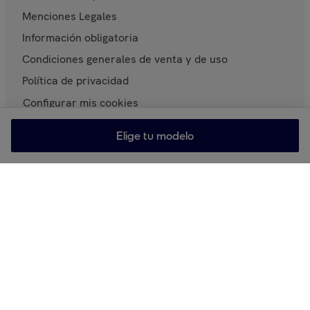
Menciones Legales
Información obligatoria
Condiciones generales de venta y de uso
Política de privacidad
Configurar mis cookies
Accesibilidad
Elige tu modelo
Contacta con nosotros
Ayuda y Contacto
Retirada de productos
Marketplace
Carta de Buenas Prácticas para vender en Privalia
Clasificación y Posicionamiento