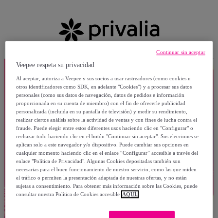
Continuar sin aceptar
Veepee respeta su privacidad
Al aceptar, autoriza a Veepee y sus socios a usar rastreadores (como cookies u
otros identificadores como SDK, en adelante "Cookies") y a procesar sus datos
personales (como sus datos de navegación, datos de pedidos e información
proporcionada en su cuenta de miembro) con el fin de ofrecerle publicidad
personalizada (incluida en su pantalla de televisión) y medir su rendimiento,
realizar ciertos análisis sobre la actividad de ventas y con fines de lucha contra el
fraude. Puede elegir entre estos diferentes usos haciendo clic en "Configurar" o
rechazar todo haciendo clic en el botón "Continuar sin aceptar". Sus elecciones se
aplican solo a este navegador y/o dispositivo. Puede cambiar sus opciones en
cualquier momento haciendo clic en el enlace “Configurar” accesible a través del
enlace "Política de Privacidad". Algunas Cookies depositadas también son
necesarias para el buen funcionamiento de nuestro servicio, como las que miden
el tráfico o permiten la presentación adaptada de nuestras ofertas, y no están
sujetas a consentimiento. Para obtener más información sobre las Cookies, puede
consultar nuestra Política de Cookies accesible
AQUÍ.