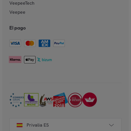
VeepeeTech
Veepee
El pago
Privalia ES