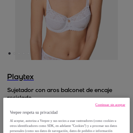
Playtex
Sujetador con aros balconet de encaje
reciclado
Continuar sin aceptar
21
,
€
99
Veepee respeta su privacidad
Al aceptar, autoriza a Veepee y sus socios a usar rastreadores (como cookies u
otros identificadores como SDK, en adelante "Cookies") y a procesar sus datos
41
,
€
50
personales (como sus datos de navegación, datos de pedidos e información