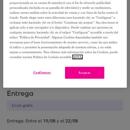
-
47
%
proporcionada en su cuenta de miembro) con el fin de ofrecerle publicidad
personalizada (incluida en su pantalla de televisión) y medir su rendimiento,
realizar ciertos análisis sobre la actividad de ventas y con fines de lucha contra el
fraude. Puede elegir entre estos diferentes usos haciendo clic en "Configurar" o
rechazar todo haciendo clic en el botón "Continuar sin aceptar". Sus elecciones se
aplican solo a este navegador y/o dispositivo. Puede cambiar sus opciones en
cualquier momento haciendo clic en el enlace “Configurar” accesible a través del
enlace "Política de Privacidad". Algunas Cookies depositadas también son
necesarias para el buen funcionamiento de nuestro servicio, como las que miden
Negros
Blancos
el tráfico o permiten la presentación adaptada de nuestras ofertas, y no están
sujetas a consentimiento. Para obtener más información sobre las Cookies, puede
consultar nuestra Política de Cookies accesible
AQUÍ.
Vendido por
PLAYTEX TIENDA OFICIAL
Configurar
Aceptar
Entrega
Envío gratis
Entrega: Entre el
19/08
y el
22/08