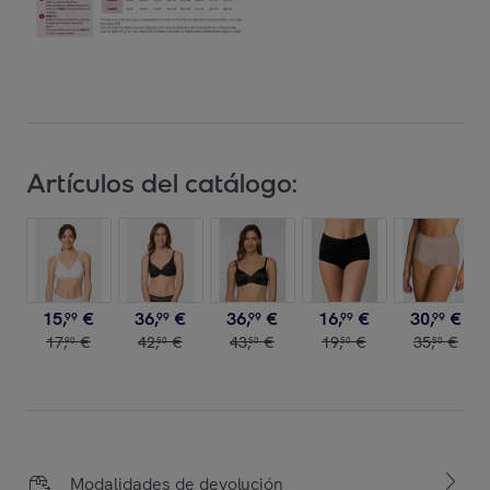
Artículos del catálogo:
15
,
€
36
,
€
36
,
€
16
,
€
30
,
€
99
99
99
99
99
17
,
€
42
,
€
43
,
€
19
,
€
35
,
€
90
50
50
50
50
Modalidades de devolución