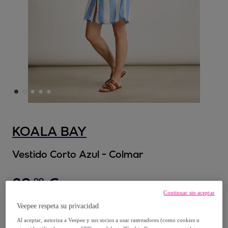
KOALA BAY
Vestido Corto Azul - Colmar
29
,
€
99
Continuar sin aceptar
54
,
€
95
Veepee respeta su privacidad
-
45
%
Al aceptar, autoriza a Veepee y sus socios a usar rastreadores (como cookies u