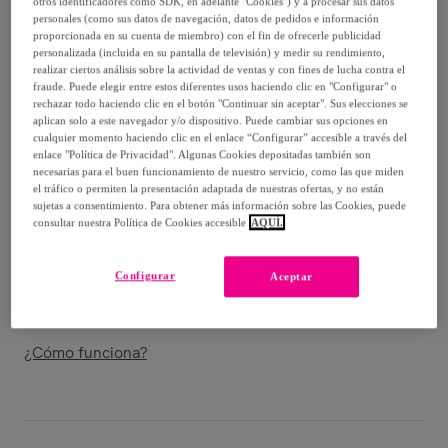
otros identificadores como SDK, en adelante "Cookies") y a procesar sus datos
Guía de tallas
personales (como sus datos de navegación, datos de pedidos e información
proporcionada en su cuenta de miembro) con el fin de ofrecerle publicidad
Vendido por
Koala Bay
personalizada (incluida en su pantalla de televisión) y medir su rendimiento,
realizar ciertos análisis sobre la actividad de ventas y con fines de lucha contra el
fraude. Puede elegir entre estos diferentes usos haciendo clic en "Configurar" o
rechazar todo haciendo clic en el botón "Continuar sin aceptar". Sus elecciones se
aplican solo a este navegador y/o dispositivo. Puede cambiar sus opciones en
cualquier momento haciendo clic en el enlace “Configurar” accesible a través del
enlace "Política de Privacidad". Algunas Cookies depositadas también son
Entrega
necesarias para el buen funcionamiento de nuestro servicio, como las que miden
el tráfico o permiten la presentación adaptada de nuestras ofertas, y no están
Entrega desde
2,95 €
sujetas a consentimiento. Para obtener más información sobre las Cookies, puede
consultar nuestra Política de Cookies accesible
AQUÍ.
Gratis desde 59 € de compra
Configurar
Aceptar
Entrega: Entre el
09/08
y el
12/08
¿Cómo funciona?